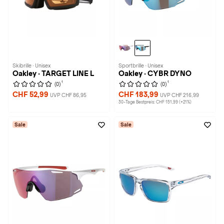
Skibrille · Unisex
Sportbrille · Unisex
Oakley · TARGET LINE L
Oakley · CYBR DYNO
1
1
(0)
(0)
CHF 52,99
CHF 183,99
UVP CHF 86,95
UVP CHF 216,99
30-Tage Bestpreis: CHF 151,99 (+21%)
Sale
Sale