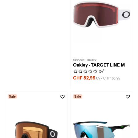
Skibrille · Unisex
Oakley · TARGET LINE M
1
(0)
CHF 82,95
UVP CHF 103,95
Sale
Sale