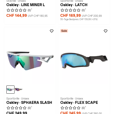
Skibrille · Unisex
Sportbrille · Unisex
Oakley · LINE MINER L
Oakley · LATCH
1
1
(0)
(0)
CHF 144,99
CHF 169,99
UVP CHF 180,95
UVP CHF 200,99
30-Tage Bestpreis: CHF 139,99 (+21%)
Sale
Sportbrille · Unisex
Sportbrille · Unisex
Oakley · SPHAERA SLASH
Oakley · FLEX SCAPE
1
1
(0)
(0)
CHF 249,99
CHF 245,99
UVP CHF 380,00