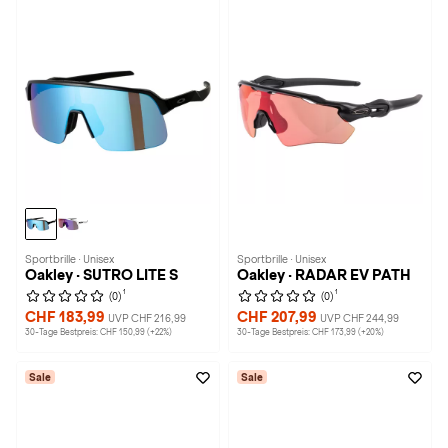
Sportbrille · Unisex
Sportbrille · Unisex
Oakley · SUTRO LITE S
Oakley · RADAR EV PATH
1
1
(0)
(0)
CHF 183,99
CHF 207,99
UVP CHF 216,99
UVP CHF 244,99
30-Tage Bestpreis: CHF 150,99 (+22%)
30-Tage Bestpreis: CHF 173,99 (+20%)
Sale
Sale