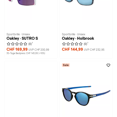
Sportbrille · Unisex
Sportbrille · Unisex
Oakley · SUTRO S
Oakley · Holbrook
1
1
(0)
(0)
CHF 169,99
CHF 144,99
UVP CHF 200,99
UVP CHF 232,95
30-Tage Bestpreis: CHF 145,99 (+16%)
Sale