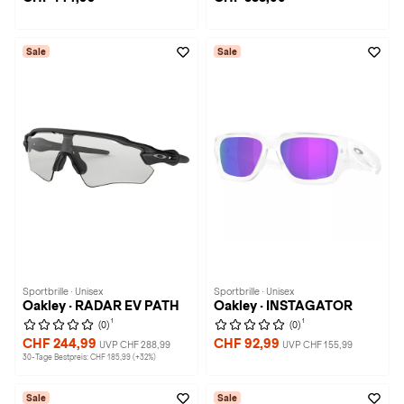
Sale
Sale
Sportbrille · Unisex
Sportbrille · Unisex
Oakley · RADAR EV PATH
Oakley · INSTAGATOR
1
1
(0)
(0)
CHF 244,99
CHF 92,99
UVP CHF 288,99
UVP CHF 155,99
30-Tage Bestpreis: CHF 185,99 (+32%)
Sale
Sale