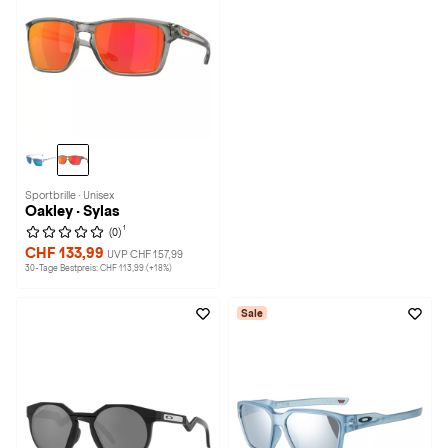
Sportbrille · Unisex
Oakley · Sylas
1
(0)
CHF 133,99
UVP CHF 157,99
30-Tage Bestpreis: CHF 113,99 (+18%)
Sale