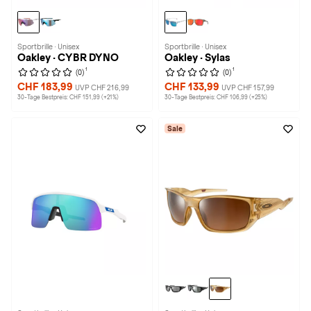
Sportbrille · Unisex
Sportbrille · Unisex
Oakley · CYBR DYNO
Oakley · Sylas
1
1
(0)
(0)
CHF 183,99
CHF 133,99
UVP CHF 216,99
UVP CHF 157,99
30-Tage Bestpreis: CHF 151,99 (+21%)
30-Tage Bestpreis: CHF 106,99 (+25%)
Sale