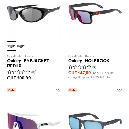
Sportbrille · Unisex
Sportbrille · Unisex
Oakley · EYEJACKET
Oakley · HOLBROOK
REDUX
1
(0)
1
(0)
CHF 147,99
UVP CHF 174,99
CHF 200,99
30-Tage Bestpreis: CHF 123,99 (+19%)
Sale
Sale