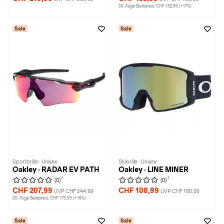
30-Tage Bestpreis: CHF 132,99 (+17%)
Sale
Sale
Sportbrille · Unisex
Skibrille · Unisex
Oakley · RADAR EV PATH
Oakley · LINE MINER
1
1
(0)
(0)
CHF 207,99
CHF 108,99
UVP CHF 244,99
UVP CHF 180,95
30-Tage Bestpreis: CHF 175,99 (+18%)
Sale
Sale