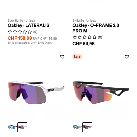
Sportbrille · Unisex
Skibrille · Unisex
Oakley · LATERALIS
Oakley · O-FRAME 2.0
PRO M
1
(0)
1
(0)
CHF 158,99
UVP CHF 186,99
30-Tage Bestpreis: CHF 130,99 (+21%)
CHF 63,95
Sale