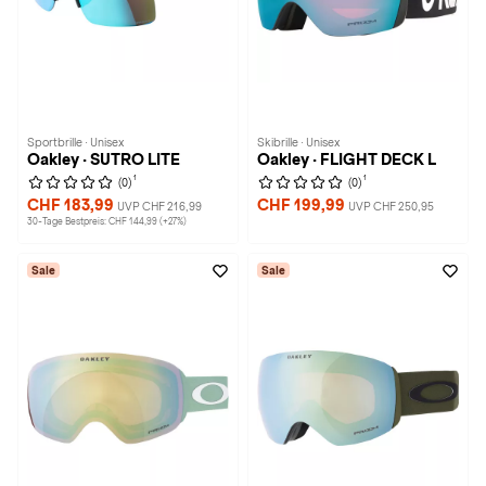
Sportbrille · Unisex
Skibrille · Unisex
Oakley · SUTRO LITE
Oakley · FLIGHT DECK L
1
1
(0)
(0)
CHF 183,99
CHF 199,99
UVP CHF 216,99
UVP CHF 250,95
30-Tage Bestpreis: CHF 144,99 (+27%)
Sale
Sale