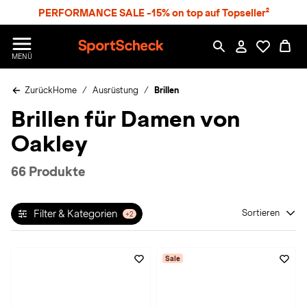
S
PERFORMANCE SALE -15% on top auf Topseller²
p
r
n
S
MENÜ
g
p
e
o
z
Zurück
Home
Ausrüstung
Brillen
r
u
t
Brillen für Damen von
m
S
H
c
Oakley
a
h
u
e
p
c
66 Produkte
t
k
n
h
Filter & Kategorien
Sortieren
+2
a
t
Sale