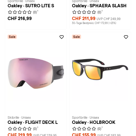
Sportbrille · Unisex
Sportbrille · Unisex
Oakley · SUTRO LITE S
Oakley · SPHAERA SLASH
1
1
(0)
(0)
CHF 216,99
CHF 211,99
UVP CHF 249,99
30-Tage Bestpreis: CHF 172,99 (+23%)
Sale
Sale
Skibrille · Unisex
Sportbrille · Unisex
Oakley · FLIGHT DECK L
Oakley · HOLBROOK
1
1
(0)
(0)
CHF 219,99
CHF 155,99
UVP CHF 239,95
UVP CHF 183,99