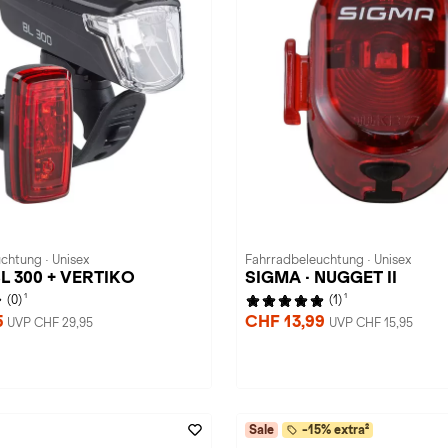
chtung · Unisex
Fahrradbeleuchtung · Unisex
BL 300 + VERTIKO
SIGMA · NUGGET II
1
1
(0)
(1)
5
CHF 13,99
UVP CHF 29,95
UVP CHF 15,95
Sale
-15% extra²