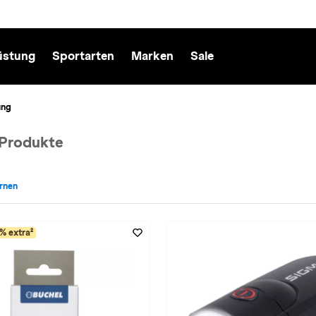
üstung
Sportarten
Marken
Sale
ung
 Produkte
ernen
rt: Radsport entfernen
% extra²