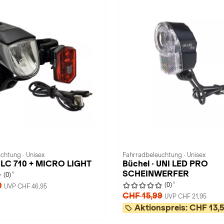
chtung · Unisex
Fahrradbeleuchtung · Unisex
 BLC 710 + MICRO LIGHT
Büchel · UNI LED PRO
SCHEINWERFER
1
(0)
1
9
(0)
UVP CHF 46,95
CHF 15,99
UVP CHF 21,95
Aktionspreis:
CHF 13,