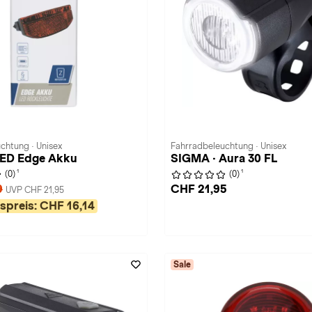
chtung · Unisex
Fahrradbeleuchtung · Unisex
LED Edge Akku
SIGMA · Aura 30 FL
1
1
(0)
(0)
9
CHF 21,95
UVP CHF 21,95
spreis:
CHF 16,14
Sale