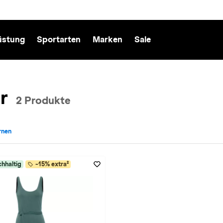
üstung
Sportarten
Marken
Sale
r
2 Produkte
ernen
: Ragwear entfernen
hhaltig
-15% extra²