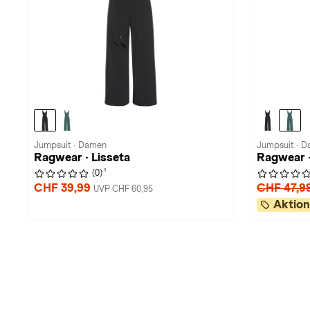
Jumpsuit · Damen
Jumpsuit · 
Ragwear · Lisseta
Ragwear ·
1
(0)
CHF 39,99
CHF 47,9
UVP CHF 60,95
Aktion