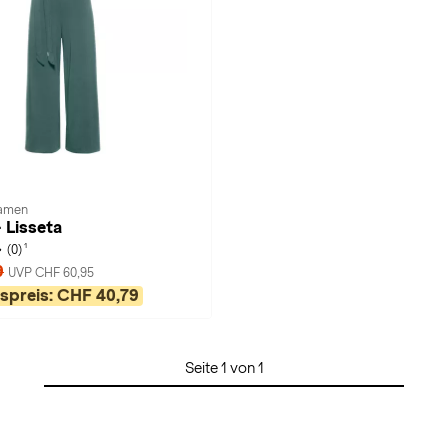
Damen
 Lisseta
1
(0)
9
UVP CHF 60,95
spreis:
CHF 40,79
Seite 1 von 1