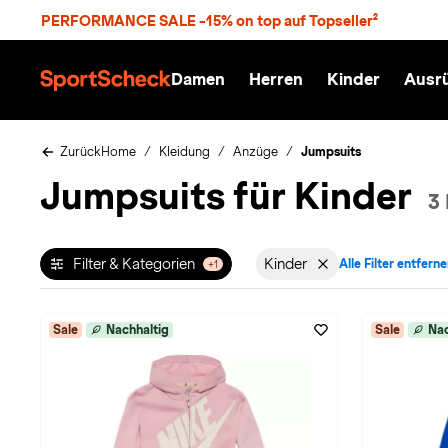
S
PERFORMANCE SALE -15% on top auf Topseller²
p
r
n
Damen
Herren
Kinder
Ausr
g
S
e
p
z
o
u
r
Zurück
Home
Kleidung
Anzüge
Jumpsuits
m
t
Jumpsuits für Kinder
H
S
3
a
c
u
h
p
e
t
c
Filter & Kategorien
Kinder
Alle Filter entfern
+1
Filter aktiv für Geschle
k
n
h
a
Sale
Nachhaltig
Sale
Nac
t