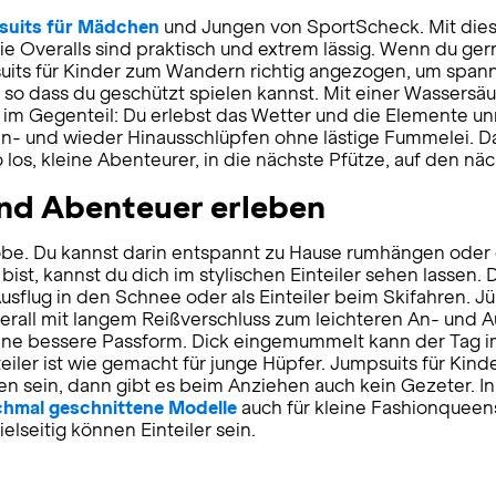
suits für Mädchen
und Jungen von SportScheck. Mit dies
ie Overalls sind praktisch und extrem lässig. Wenn du ge
suits für Kinder zum Wandern richtig angezogen, um spa
so dass du geschützt spielen kannst. Mit einer Wassersäul
im Gegenteil: Du erlebst das Wetter und die Elemente unm
ein- und wieder Hinausschlüpfen ohne lästige Fummelei. D
los, kleine Abenteurer, in die nächste Pfütze, auf den nä
und Abenteuer erleben
derobe. Du kannst darin entspannt zu Hause rumhängen ode
t, kannst du dich im stylischen Einteiler sehen lassen. Da
Ausflug in den Schnee oder als Einteiler beim Skifahren. 
rall mit langem Reißverschluss zum leichteren An- und Aus
ür eine bessere Passform. Dick eingemummelt kann der Tag
ler ist wie gemacht für junge Hüpfer. Jumpsuits für Kinder
 sein, dann gibt es beim Anziehen auch kein Gezeter. In 
chmal geschnittene Modelle
auch für kleine Fashionquee
elseitig können Einteiler sein.