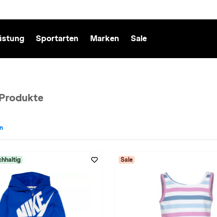
üstung
Sportarten
Marken
Sale
 Produkte
en
cht: Kinder entfernen
hhaltig
Sale