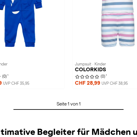
inder
Jumpsuit · Kinder
COLORKIDS
1
1
(0)
(0)
99
CHF 28,99
UVP CHF 35,95
UVP CHF 38,95
Seite 1 von 1
ltimative Begleiter für Mädchen