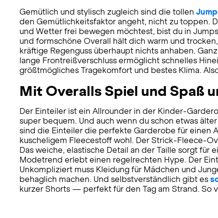
Gemütlich und stylisch zugleich sind die tollen
Jump
den Gemütlichkeitsfaktor angeht, nicht zu toppen. D
und Wetter frei bewegen möchtest, bist du in Jump
und formschöne Overall hält dich warm und trocken, 
kräftige Regenguss überhaupt nichts anhaben. Ganz 
lange Frontreißverschluss ermöglicht schnelles Hin
größtmögliches Tragekomfort und bestes Klima. Also 
Mit Overalls Spiel und Spaß 
Der Einteiler ist ein Allrounder in der Kinder-Gar
super bequem. Und auch wenn du schon etwas älter bis
sind die Einteiler die perfekte Garderobe für einen 
kuscheligem Fleecestoff wohl. Der Strick-Fleece-Ove
Das weiche, elastische Detail an der Taille sorgt f
Modetrend erlebt einen regelrechten Hype. Der Eintei
Unkompliziert muss Kleidung für Mädchen und Jungen
behaglich machen. Und selbstverständlich gibt es
s
kurzer Shorts — perfekt für den Tag am Strand. So vi