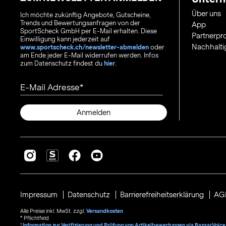
Über uns
Ich möchte zukünftig Angebote, Gutscheine,
Trends und Bewertungsanfragen von der
App
SportScheck GmbH per E-Mail erhalten. Diese
Partnerp
Einwilligung kann jederzeit auf
Nachhalti
www.sportscheck.ch/newsletter-abmelden
oder
am Ende jeder E-Mail widerrufen werden. Infos
zum Datenschutz findest du
hier
.
E-Mail Adresse
Anmelden
Impressum
Datenschutz
Barrierefreiheitserklärung
AG
Alle Preise inkl. MwSt. zzgl.
Versandkosten
* Pflichtfeld
1
Information zur Verifizierung und Prüfung von Artikelbewertungen via BazaarVoice