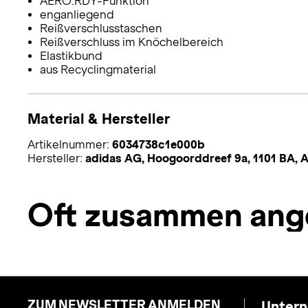
AERO.RDY-Funktion
enganliegend
Reißverschlusstaschen
Reißverschluss im Knöchelbereich
Elastikbund
aus Recyclingmaterial
Material & Hersteller
Artikelnummer:
6034738c1e000b
Hersteller:
adidas AG, Hoogoorddreef 9a, 1101 BA,
Oft zusammen ang
ZUM NEWSLETTER ANMELDEN
Unter