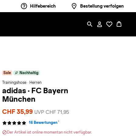
Hilfebereich
Bestellung verfolgen
Sale
Nachhaltig
Trainingshose · Herren
adidas
·
FC Bayern
München
CHF 35,99
UVP CHF 71,95
1
16 Bewertungen
Der Artikel ist online momentan nicht verfügbar.