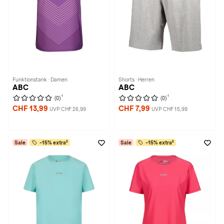
Funktionstank · Damen
Shorts · Herren
ABC
ABC
1
1
(0)
(0)
CHF 13,99
CHF 7,99
UVP CHF 26,99
UVP CHF 15,99
Sale
-15% extra²
Sale
-15% extra²