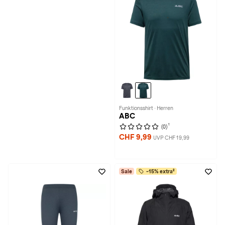
Funktionsshirt · Herren
ABC
1
(0)
CHF 9,99
UVP CHF 19,99
Sale
-15% extra²