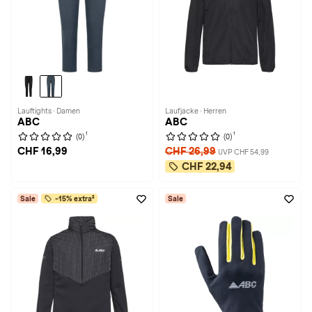
Lauftights · Damen
Laufjacke · Herren
ABC
ABC
1
1
(0)
(0)
CHF 16,99
CHF 26,99
UVP CHF 54,99
CHF 22,94
Sale
-15% extra²
Sale