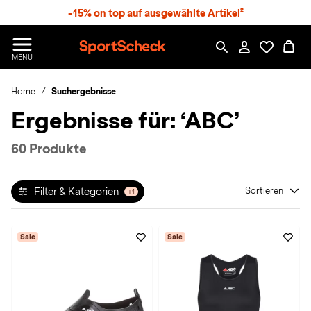
S
-15% on top auf ausgewählte Artikel²
p
r
n
S
MENÜ
g
p
e
o
z
Home
Suchergebnisse
r
u
t
Ergebnisse für:
‘ABC’
m
S
H
c
a
h
60 Produkte
u
e
p
c
t
k
Filter & Kategorien
Sortieren
+1
n
h
a
Sale
Sale
t