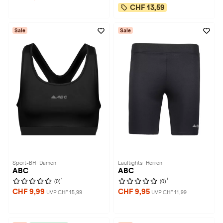
CHF 13,59
Sale
Sale
Sport-BH · Damen
Lauftights · Herren
ABC
ABC
1
1
(0)
(0)
CHF 9,99
CHF 9,95
UVP CHF 15,99
UVP CHF 11,99