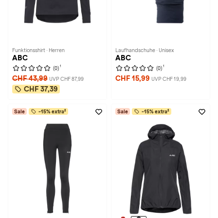
Funktionsshirt · Herren
Laufhandschuhe · Unisex
ABC
ABC
1
1
(0)
(0)
CHF 43,99
CHF 15,99
UVP CHF 87,99
UVP CHF 19,99
CHF 37,39
Sale
-15% extra²
Sale
-15% extra²