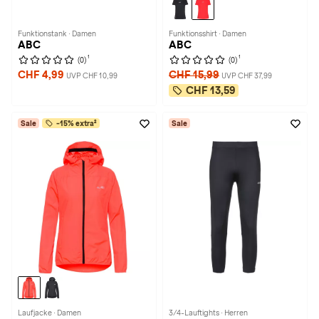
Funktionstank · Damen
Funktionsshirt · Damen
ABC
ABC
1
1
(0)
(0)
CHF 4,99
CHF 15,99
UVP CHF 10,99
UVP CHF 37,99
CHF 13,59
Sale
-15% extra²
Sale
Laufjacke · Damen
3/4-Lauftights · Herren