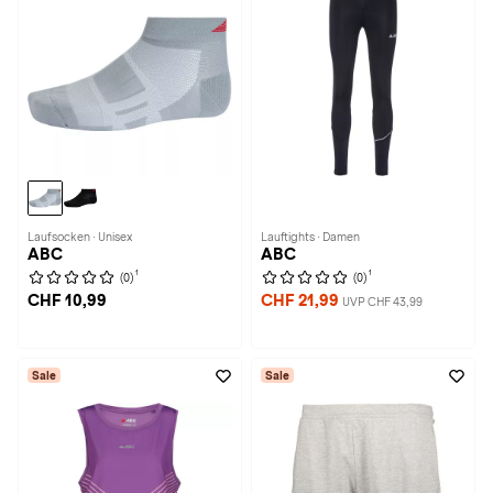
Laufsocken · Unisex
Lauftights · Damen
ABC
ABC
1
1
(0)
(0)
CHF 10,99
CHF 21,99
UVP CHF 43,99
Sale
Sale