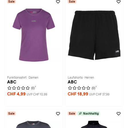
Sale
Sale
Funktionsshirt · Damen
Laufshorts · Herren
ABC
ABC
1
1
(0)
(0)
CHF 4,99
CHF 18,99
UVP CHF 10,99
UVP CHF 37,99
Sale
Sale
Nachhaltig