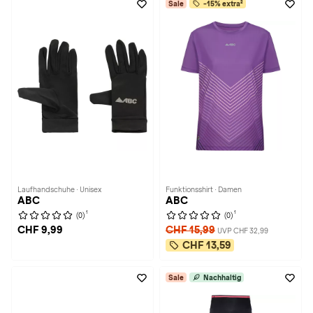
Sale
-15% extra²
Laufhandschuhe · Unisex
Funktionsshirt · Damen
ABC
ABC
1
1
(0)
(0)
CHF 9,99
CHF 15,99
UVP CHF 32,99
CHF 13,59
Sale
Nachhaltig