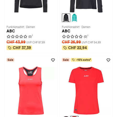
Funktionsshirt · Damen
Funktionsshirt · Damen
ABC
ABC
1
1
(0)
(0)
CHF 43,99
CHF 26,99
UVP CHF 87,99
UVP CHF 54,99
CHF 37,39
CHF 22,94
Sale
Sale
-15% extra²