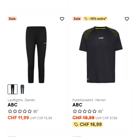
Sale
Sale
-15% extra²
Lauftights · Damen
Funktionsshirt · Herren
ABC
ABC
1
1
(0)
(0)
CHF 11,99
CHF 19,99
UVP CHF 15,99
UVP CHF 37,99
CHF 16,99