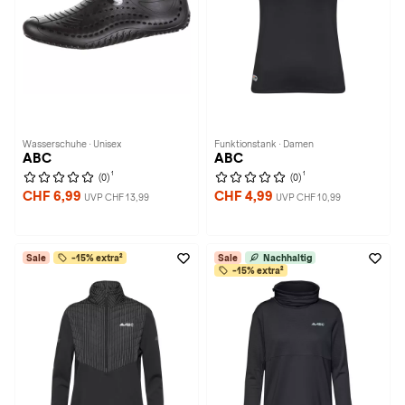
Wasserschuhe · Unisex
Funktionstank · Damen
ABC
ABC
1
1
(0)
(0)
CHF 6,99
CHF 4,99
UVP CHF 13,99
UVP CHF 10,99
Sale
-15% extra²
Sale
Nachhaltig
-15% extra²