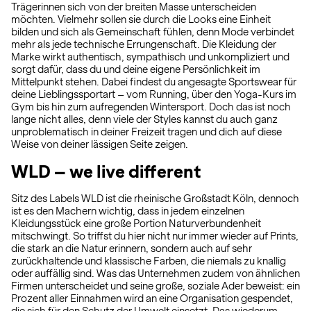
Trägerinnen sich von der breiten Masse unterscheiden
möchten. Vielmehr sollen sie durch die Looks eine Einheit
bilden und sich als Gemeinschaft fühlen, denn Mode verbindet
mehr als jede technische Errungenschaft. Die Kleidung der
Marke wirkt authentisch, sympathisch und unkompliziert und
sorgt dafür, dass du und deine eigene Persönlichkeit im
Mittelpunkt stehen. Dabei findest du angesagte Sportswear für
deine Lieblingssportart – vom Running, über den Yoga-Kurs im
Gym bis hin zum aufregenden Wintersport. Doch das ist noch
lange nicht alles, denn viele der Styles kannst du auch ganz
unproblematisch in deiner Freizeit tragen und dich auf diese
Weise von deiner lässigen Seite zeigen.
WLD – we live different
Sitz des Labels WLD ist die rheinische Großstadt Köln, dennoch
ist es den Machern wichtig, dass in jedem einzelnen
Kleidungsstück eine große Portion Naturverbundenheit
mitschwingt. So triffst du hier nicht nur immer wieder auf Prints,
die stark an die Natur erinnern, sondern auch auf sehr
zurückhaltende und klassische Farben, die niemals zu knallig
oder auffällig sind. Was das Unternehmen zudem von ähnlichen
Firmen unterscheidet und seine große, soziale Ader beweist: ein
Prozent aller Einnahmen wird an eine Organisation gespendet,