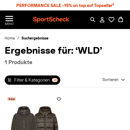
S
PERFORMANCE SALE -15% on top auf Topseller²
p
r
n
S
MENÜ
g
p
e
o
z
Home
Suchergebnisse
r
u
t
Ergebnisse für:
‘WLD’
m
S
H
c
a
h
1 Produkte
u
e
p
c
t
k
Filter & Kategorien
Sortieren
+1
n
h
a
Sale
t