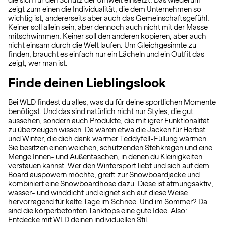
die sich für den Schutz der Umwelt einsetzt. Das wiederum
zeigt zum einen die Individualität, die dem Unternehmen so
wichtig ist, andererseits aber auch das Gemeinschaftsgefühl.
Keiner soll allein sein, aber dennoch auch nicht mit der Masse
mitschwimmen. Keiner soll den anderen kopieren, aber auch
nicht einsam durch die Welt laufen. Um Gleichgesinnte zu
finden, braucht es einfach nur ein Lächeln und ein Outfit das
zeigt, wer man ist.
Finde deinen Lieblingslook
Bei WLD findest du alles, was du für deine sportlichen Momente
benötigst. Und das sind natürlich nicht nur Styles, die gut
aussehen, sondern auch Produkte, die mit igrer Funktionalität
zu überzeugen wissen. Da wären etwa die Jacken für Herbst
und Winter, die dich dank warmer Teddyfell-Füllung wärmen.
Sie besitzen einen weichen, schützenden Stehkragen und eine
Menge Innen- und Außentaschen, in denen du Kleinigkeiten
verstauen kannst. Wer den Wintersport liebt und sich auf dem
Board auspowern möchte, greift zur Snowboardjacke und
kombiniert eine Snowboardhose dazu. Diese ist atmungsaktiv,
wasser- und winddicht und eignet sich auf diese Weise
hervorragend für kalte Tage im Schnee. Und im Sommer? Da
sind die körperbetonten Tanktops eine gute Idee. Also:
Entdecke mit WLD deinen individuellen Stil.