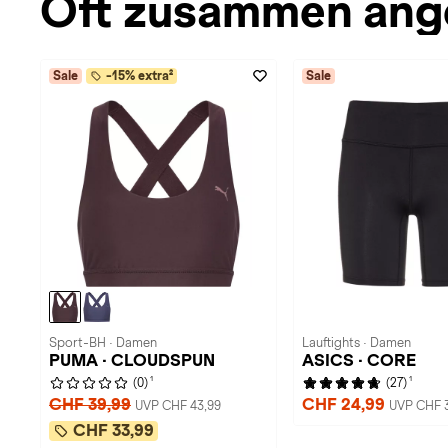
Oft zusammen ang
Sale
-15% extra²
Sale
Sport-BH · Damen
Lauftights · Damen
PUMA · CLOUDSPUN
ASICS · CORE
1
1
(0)
(27)
CHF 39,99
CHF 24,99
UVP CHF 43,99
UVP CHF 
CHF 33,99