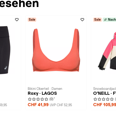
esehen
Sale
Sale
Nach
Bikini Oberteil · Damen
Snowboardjack
Roxy · LAGOS
O'NEILL ·
1
(0)
CHF 41,99
CHF 105,9
39,95
UVP CHF 52,95