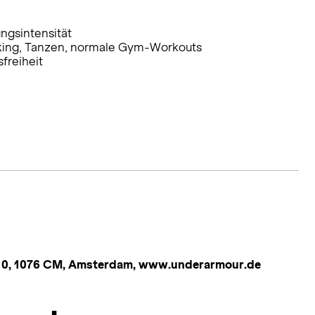
ungsintensität
alking, Tanzen, normale Gym-Workouts
freiheit
n 10, 1076 CM, Amsterdam, www.underarmour.de