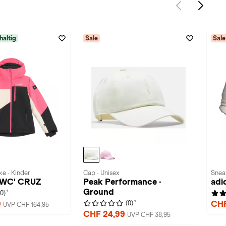
haltig
Sale
Sale
e · Kinder
Cap · Unisex
Snea
 FWC' CRUZ
Peak Performance ·
adi
Ground
1
(0)
1
9
CHF
(0)
UVP CHF 164,95
CHF 24,99
UVP CHF 38,95