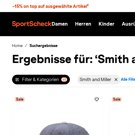
S
-15% on top auf ausgewählte Artikel²
p
r
n
Damen
Herren
Kinder
Ausr
g
S
e
p
z
o
u
r
Home
Suchergebnisse
m
t
Ergebnisse für:
‘Smith 
H
S
a
c
u
h
p
e
t
c
Filter & Kategorien
Smith and Miller
Alle Fil
+1
Filter aktiv für Ma
k
n
h
a
Sale
Sale
t