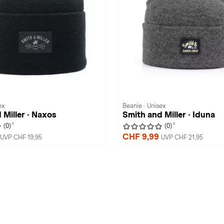
ex
Beanie · Unisex
 Miller · Naxos
Smith and Miller · Iduna
1
1
(0)
(0)
CHF 9,99
UVP CHF 19,95
UVP CHF 21,95