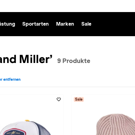
üstung
Sportarten
Marken
Sale
and Miller’
9 Produkte
ter entfernen
rke: Smith and Miller entfernen
Sale