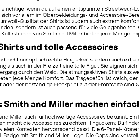
die richtige, wenn du auf einen entspannten Streetwear-Lo
das sich vor allem im Oberbekleidungs- und Accessoire-B
 Baumwoll-Qualität der Shirts ist zudem auch extrem komfo
 finden, sondern ist auch passend für viele Gelegenheiten. 
 Kollektionen von Smith and Miller bieten jede Menge Insp
Shirts und tolle Accessoires
d nicht nur optisch echte Hingucker, sondern auch extrem 
 als auch in der Freizeit eine tolle Figur. Sie eignen sich
ergang durch den Wald. Die atmungsaktiven Shirts aus w
en jede Menge Komfort. Das Tragegefühl ist weich, der G
 oder der beständige Flockprint auf der Frontseite sind Q
h: Smith and Miller machen einfa
and Miller auch für hochwertige Accessoires bekannt. Ein 
ien macht die Accessoires zu echten Hinguckern: Du find
 vielen Kontexten hervorragend passt. Die 6-Panel-Krone 
ll-Badge mit Smith and Miller-Logo. Die Caps sind verst