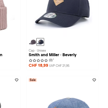
Cap · Unisex
on
Smith and Miller · Beverly
1
(0)
CHF 18,99
UVP CHF 21,95
Sale