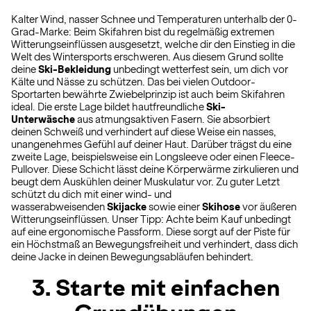
Kalter Wind, nasser Schnee und Temperaturen unterhalb der 0-
Grad-Marke: Beim Skifahren bist du regelmäßig extremen
Witterungseinflüssen ausgesetzt, welche dir den Einstieg in die
Welt des Wintersports erschweren. Aus diesem Grund sollte
deine
Ski-Bekleidung
unbedingt wetterfest sein, um dich vor
Kälte und Nässe zu schützen. Das bei vielen Outdoor-
Sportarten bewährte Zwiebelprinzip ist auch beim Skifahren
ideal. Die erste Lage bildet hautfreundliche
Ski-
Unterwäsche
aus atmungsaktiven Fasern. Sie absorbiert
deinen Schweiß und verhindert auf diese Weise ein nasses,
unangenehmes Gefühl auf deiner Haut. Darüber trägst du eine
zweite Lage, beispielsweise ein Longsleeve oder einen Fleece-
Pullover. Diese Schicht lässt deine Körperwärme zirkulieren und
beugt dem Auskühlen deiner Muskulatur vor. Zu guter Letzt
schützt du dich mit einer wind- und
wasserabweisenden
Skijacke
sowie einer
Skihose
vor äußeren
Witterungseinflüssen. Unser Tipp: Achte beim Kauf unbedingt
auf eine ergonomische Passform. Diese sorgt auf der Piste für
ein Höchstmaß an Bewegungsfreiheit und verhindert, dass dich
deine Jacke in deinen Bewegungsabläufen behindert.
3. Starte mit einfachen