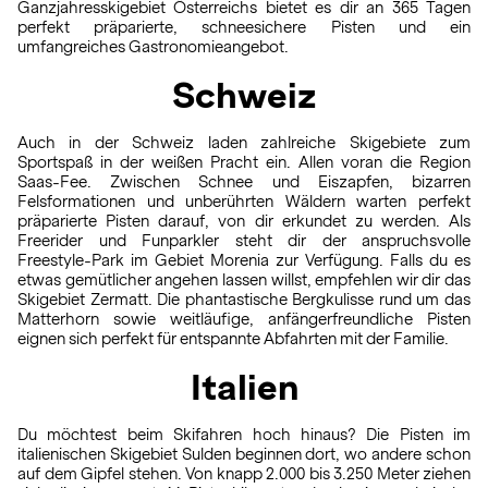
Ganzjahresskigebiet Österreichs bietet es dir an 365 Tagen
perfekt präparierte, schneesichere Pisten und ein
umfangreiches Gastronomieangebot.
Schweiz
Auch in der Schweiz laden zahlreiche Skigebiete zum
Sportspaß in der weißen Pracht ein. Allen voran die Region
Saas-Fee. Zwischen Schnee und Eiszapfen, bizarren
Felsformationen und unberührten Wäldern warten perfekt
präparierte Pisten darauf, von dir erkundet zu werden. Als
Freerider und Funparkler steht dir der anspruchsvolle
Freestyle-Park im Gebiet Morenia zur Verfügung. Falls du es
etwas gemütlicher angehen lassen willst, empfehlen wir dir das
Skigebiet Zermatt. Die phantastische Bergkulisse rund um das
Matterhorn sowie weitläufige, anfängerfreundliche Pisten
eignen sich perfekt für entspannte Abfahrten mit der Familie.
Italien
Du möchtest beim Skifahren hoch hinaus? Die Pisten im
italienischen Skigebiet Sulden beginnen dort, wo andere schon
auf dem Gipfel stehen. Von knapp 2.000 bis 3.250 Meter ziehen