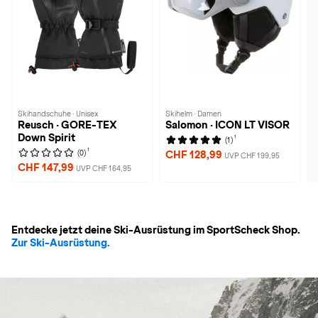
Skihandschuhe · Unisex
Skihelm · Damen
Reusch · GORE-TEX
Salomon · ICON LT VISOR
Down Spirit
1
(1)
1
(0)
CHF 128,99
UVP CHF 199,95
CHF 147,99
UVP CHF 164,95
Entdecke jetzt deine Ski-Ausrüstung im SportScheck Shop.
Zur Ski-Ausrüstung.