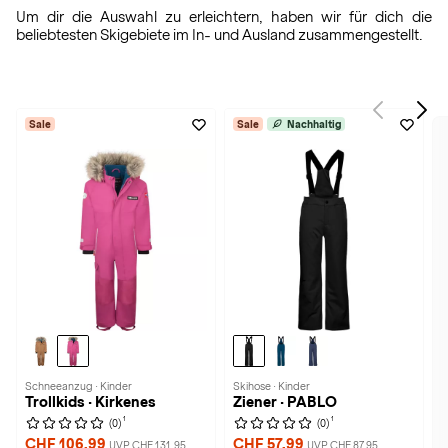
Um dir die Auswahl zu erleichtern, haben wir für dich die
beliebtesten Skigebiete im In- und Ausland zusammengestellt.
Sale
Sale
Nachhaltig
Schneeanzug · Kinder
Skihose · Kinder
Trollkids · Kirkenes
Ziener · PABLO
1
1
(0)
(0)
CHF 106,99
CHF 57,99
UVP CHF 131,95
UVP CHF 87,95