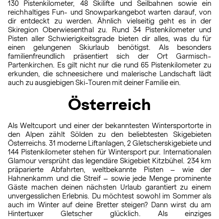
130 Pistenkilometer, 48 Skilifte und Seilbahnen sowie ein
reichhaltiges Fun- und Snowparkangebot warten darauf, von
dir entdeckt zu werden. Ähnlich vielseitig geht es in der
Skiregion Oberwiesenthal zu. Rund 34 Pistenkilometer und
Pisten aller Schwierigkeitsgrade bieten dir alles, was du für
einen gelungenen Skiurlaub benötigst. Als besonders
familienfreundlich präsentiert sich der Ort Garmisch-
Partenkirchen. Es gilt nicht nur die rund 65 Pistenkilometer zu
erkunden, die schneesichere und malerische Landschaft lädt
auch zu ausgiebigen Ski-Touren mit deiner Familie ein.
Österreich
Als Weltcuport und einer der bekanntesten Wintersportorte in
den Alpen zählt Sölden zu den beliebtesten Skigebieten
Österreichs. 31 moderne Liftanlagen, 2 Gletscherskigebiete und
144 Pistenkilometer stehen für Wintersport pur. Internationalen
Glamour versprüht das legendäre Skigebiet Kitzbühel. 234 km
präparierte Abfahrten, weltbekannte Pisten – wie der
Hahnenkamm und die Streif – sowie jede Menge prominente
Gäste machen deinen nächsten Urlaub garantiert zu einem
unvergesslichen Erlebnis. Du möchtest sowohl im Sommer als
auch im Winter auf deine Bretter steigen? Dann wirst du am
Hintertuxer Gletscher glücklich. Als einziges