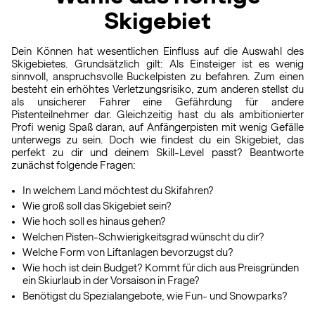
Skigebiet
Dein Können hat wesentlichen Einfluss auf die Auswahl des
Skigebietes. Grundsätzlich gilt: Als Einsteiger ist es wenig
sinnvoll, anspruchsvolle Buckelpisten zu befahren. Zum einen
besteht ein erhöhtes Verletzungsrisiko, zum anderen stellst du
als unsicherer Fahrer eine Gefährdung für andere
Pistenteilnehmer dar. Gleichzeitig hast du als ambitionierter
Profi wenig Spaß daran, auf Anfängerpisten mit wenig Gefälle
unterwegs zu sein. Doch wie findest du ein Skigebiet, das
perfekt zu dir und deinem Skill-Level passt? Beantworte
zunächst folgende Fragen:
In welchem Land möchtest du Skifahren?
Wie groß soll das Skigebiet sein?
Wie hoch soll es hinaus gehen?
Welchen Pisten-Schwierigkeitsgrad wünscht du dir?
Welche Form von Liftanlagen bevorzugst du?
Wie hoch ist dein Budget? Kommt für dich aus Preisgründen
ein Skiurlaub in der Vorsaison in Frage?
Benötigst du Spezialangebote, wie Fun- und Snowparks?