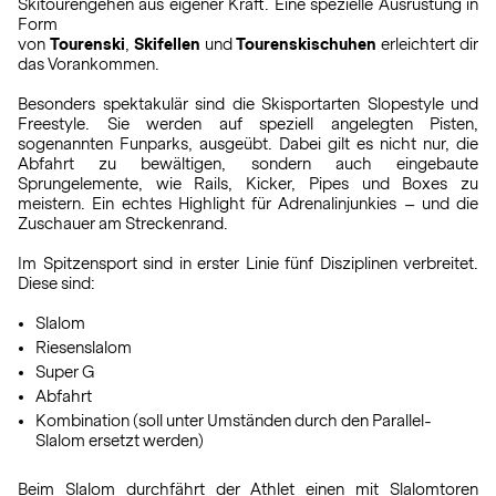
Skitourengehen aus eigener Kraft. Eine spezielle Ausrüstung in
Form
von
Tourenski
,
Skifellen
und
Tourenskischuhen
erleichtert dir
das Vorankommen.
Besonders spektakulär sind die Skisportarten Slopestyle und
Freestyle. Sie werden auf speziell angelegten Pisten,
sogenannten Funparks, ausgeübt. Dabei gilt es nicht nur, die
Abfahrt zu bewältigen, sondern auch eingebaute
Sprungelemente, wie Rails, Kicker, Pipes und Boxes zu
meistern. Ein echtes Highlight für Adrenalinjunkies – und die
Zuschauer am Streckenrand.
Im Spitzensport sind in erster Linie fünf Disziplinen verbreitet.
Diese sind:
Slalom
Riesenslalom
Super G
Abfahrt
Kombination (soll unter Umständen durch den Parallel-
Slalom ersetzt werden)
Beim Slalom durchfährt der Athlet einen mit Slalomtoren