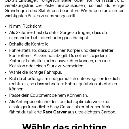
Ob als Einsteiger, Fortgeschrittener oder Profi: Um rasant und
verletzungsfrei die Piste hinabzusausen, solltest du einige
Grundregeln des Skifahrens beachten. Wir haben für dich die
wichtigsten Basics zusammengestellt.
Nimm‘ Rücksicht!
Als Skifahrer hast du dafür Sorge zu tragen, dass du
niemanden behinderst oder gar schädigst.
Behalte die Kontrolle.
Fahre stets so, dass du deinen Körper und deine Bretter
kontrollierst. Als Grundsatz gilt: Du solltest zu jedem
Zeitpunkt anhalten oder ausweichen können, um eine
Kollision oder einen Sturz zu vermeiden.
Wähle die richtige Fahrspur.
Bist du eher langsam und gemütlich unterwegs, ordne dich
rechts ein, so dass schnellere Fahrer gefahrlos überholen
können.
Passe dein Equipment deinem Können an.
Als Anfänger entscheidest du dich optimalerweise für
einsteigerfreundliche Easy Carver, als erfahrener Athlet
fährst du taillierte
Race Carver
aus ultraleichtem Carbon.
Wähle das richtige