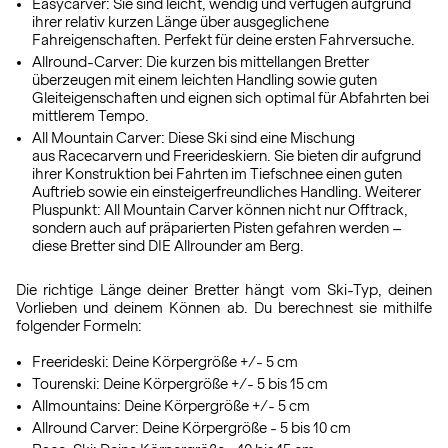
Easycarver:
Sie sind leicht, wendig und verfügen aufgrund
ihrer relativ kurzen Länge über ausgeglichene
Fahreigenschaften. Perfekt für deine ersten Fahrversuche.
Allround-Carver:
Die kurzen bis mittellangen Bretter
überzeugen mit einem leichten Handling sowie guten
Gleiteigenschaften und eignen sich optimal für Abfahrten bei
mittlerem Tempo.
All Mountain Carver:
Diese Ski sind eine Mischung
aus Racecarvern und Freerideskiern. Sie bieten dir aufgrund
ihrer Konstruktion bei Fahrten im Tiefschnee einen guten
Auftrieb sowie ein einsteigerfreundliches Handling. Weiterer
Pluspunkt: All Mountain Carver können nicht nur Offtrack,
sondern auch auf präparierten Pisten gefahren werden –
diese Bretter sind DIE Allrounder am Berg.
Die richtige Länge deiner Bretter hängt vom Ski-Typ, deinen
Vorlieben und deinem Können ab. Du berechnest sie mithilfe
folgender Formeln:
Freerideski: Deine Körpergröße +/- 5 cm
Tourenski: Deine Körpergröße +/- 5 bis 15 cm
Allmountains: Deine Körpergröße +/- 5 cm
Allround Carver: Deine Körpergröße - 5 bis 10 cm