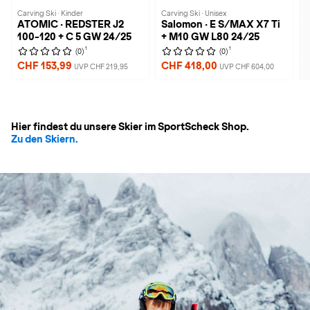
Carving Ski · Kinder
Carving Ski · Unisex
ATOMIC · REDSTER J2
Salomon · E S/MAX X7 Ti
100-120 + C 5 GW 24/25
+ M10 GW L80 24/25
1
1
(0)
(0)
CHF 153,99
CHF 418,00
UVP CHF 219,95
UVP CHF 604,00
Hier findest du unsere Skier im SportScheck Shop.
Zu den Skiern.