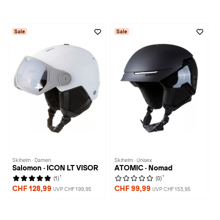
Sale
Sale
Skihelm · Damen
Skihelm · Unisex
Salomon · ICON LT VISOR
ATOMIC · Nomad
1
1
(1)
(0)
CHF 128,99
CHF 99,99
UVP CHF 199,95
UVP CHF 153,95