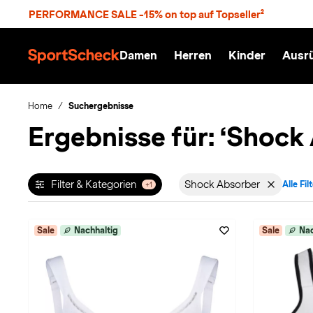
S
PERFORMANCE SALE -15% on top auf Topseller²
p
r
n
Damen
Herren
Kinder
Ausr
g
S
e
p
z
o
u
r
Home
Suchergebnisse
m
t
Ergebnisse für:
‘Shock
H
S
a
c
u
h
p
e
t
c
Filter & Kategorien
Shock Absorber
Alle Fil
+1
Filter aktiv für M
k
n
h
a
Sale
Nachhaltig
Sale
Nac
t