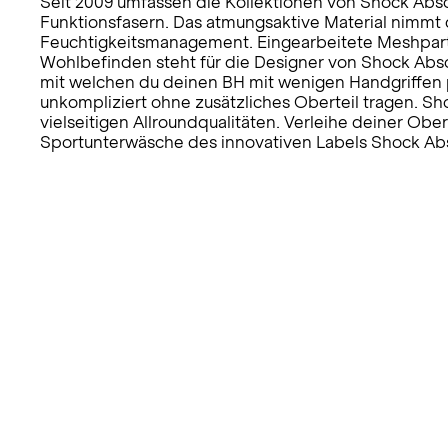
Seit 2009 umfassen die Kollektionen von Shock Abso
Funktionsfasern. Das atmungsaktive Material nimmt d
Feuchtigkeitsmanagement. Eingearbeitete Meshparti
Wohlbefinden steht für die Designer von Shock Absor
mit welchen du deinen BH mit wenigen Handgriffen pe
unkompliziert ohne zusätzliches Oberteil tragen. Sh
vielseitigen Allroundqualitäten. Verleihe deiner Ob
Sportunterwäsche des innovativen Labels Shock Ab