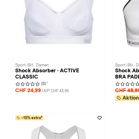
Sport-BH · Damen
Sport-BH · 
Shock Absorber · ACTIVE
Shock Ab
CLASSIC
BRA PAD
1
(0)
CHF 24,99
CHF 48,9
UVP CHF 43,95
Aktion
-15% extra²