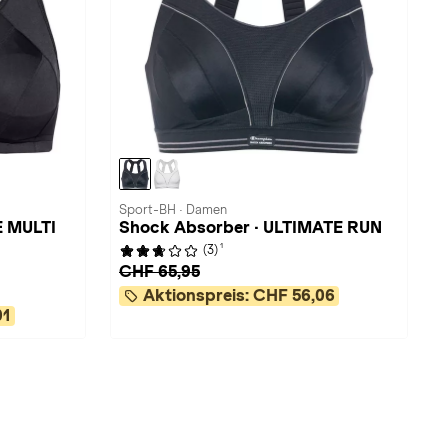
Sport-BH · Damen
E MULTI
Shock Absorber · ULTIMATE RUN
1
(3)
CHF 65,95
Aktionspreis:
CHF 56,06
01