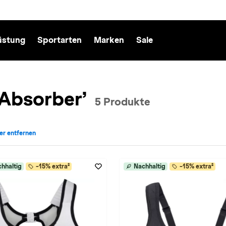
üstung
Sportarten
Marken
Sale
 Absorber’
5 Produkte
ter entfernen
arke: Shock Absorber entfernen
hhaltig
-15% extra²
Nachhaltig
-15% extra²