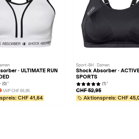
Damen
Sport-BH · Damen
sorber · ULTIMATE RUN
Shock Absorber · ACTIV
DED
SPORTS
1
1
(0)
(1)
9
CHF 52,95
UVP CHF 65,95
spreis:
CHF 41,64
Aktionspreis:
CHF 45,