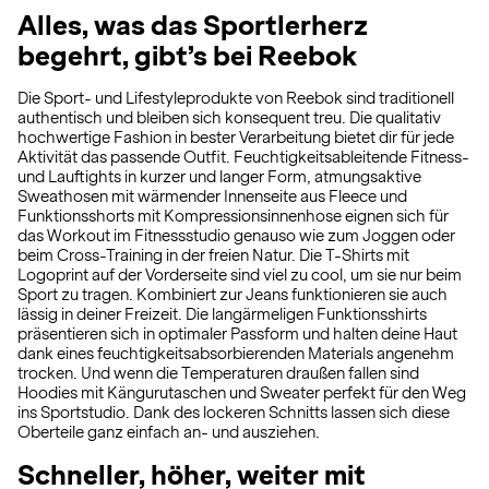
Alles, was das Sportlerherz
begehrt, gibt’s bei Reebok
Die Sport- und Lifestyleprodukte von Reebok sind traditionell
authentisch und bleiben sich konsequent treu. Die qualitativ
hochwertige Fashion in bester Verarbeitung bietet dir für jede
Aktivität das passende Outfit. Feuchtigkeitsableitende Fitness-
und Lauftights in kurzer und langer Form, atmungsaktive
Sweathosen mit wärmender Innenseite aus Fleece und
Funktionsshorts mit Kompressionsinnenhose eignen sich für
das Workout im Fitnessstudio genauso wie zum Joggen oder
beim Cross-Training in der freien Natur. Die T-Shirts mit
Logoprint auf der Vorderseite sind viel zu cool, um sie nur beim
Sport zu tragen. Kombiniert zur Jeans funktionieren sie auch
lässig in deiner Freizeit. Die langärmeligen Funktionsshirts
präsentieren sich in optimaler Passform und halten deine Haut
dank eines feuchtigkeitsabsorbierenden Materials angenehm
trocken. Und wenn die Temperaturen draußen fallen sind
Hoodies mit Kängurutaschen und Sweater perfekt für den Weg
ins Sportstudio. Dank des lockeren Schnitts lassen sich diese
Oberteile ganz einfach an- und ausziehen.
Schneller, höher, weiter mit