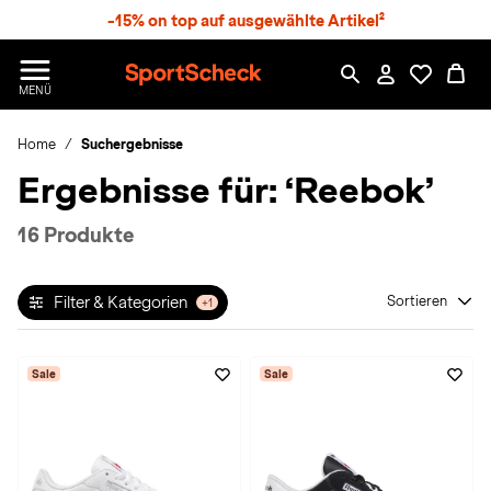
S
-15% on top auf ausgewählte Artikel²
p
r
n
S
MENÜ
g
p
e
o
z
Home
Suchergebnisse
r
u
t
Ergebnisse für:
‘Reebok’
m
S
H
c
a
h
16 Produkte
u
e
p
c
t
k
Filter & Kategorien
Sortieren
+1
n
h
a
Sale
Sale
t