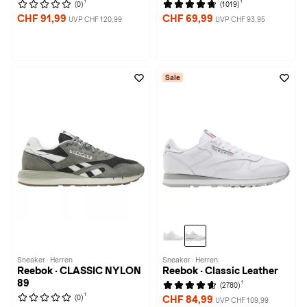
1
1
(0)
(1019)
CHF 91,99
CHF 69,99
UVP CHF 120,99
UVP CHF 93,95
Sale
Sneaker · Herren
Sneaker · Herren
Reebok · CLASSIC NYLON
Reebok · Classic Leather
89
1
(2780)
1
(0)
CHF 84,99
UVP CHF 109,99