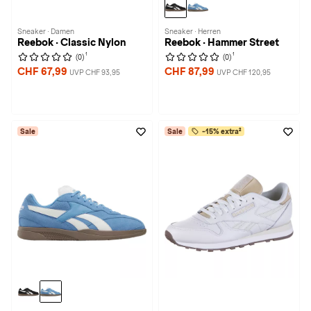
Sneaker · Damen
Sneaker · Herren
Reebok · Classic Nylon
Reebok · Hammer Street
1
1
(0)
(0)
CHF 67,99
CHF 87,99
UVP CHF 93,95
UVP CHF 120,95
Sale
Sale
-15% extra²