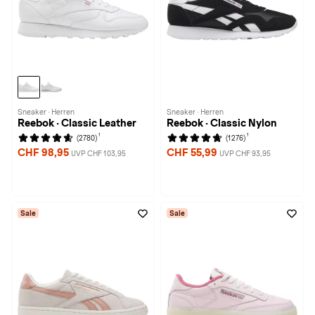
Sneaker · Herren
Sneaker · Herren
Reebok · Classic Leather
Reebok · Classic Nylon
1
1
(2780)
(1276)
CHF 98,95
CHF 55,99
UVP CHF 103,95
UVP CHF 93,95
Sale
Sale