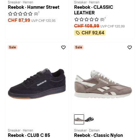
Sneaker · Herren
Sneaker · Herren
Reebok · Hammer Street
Reebok · CLASSIC
LEATHER
1
(0)
1
(0)
CHF 87,99
UVP CHF 120,95
CHF 108,99
UVP CHF 120,99
CHF 92,64
Sale
Sale
Sneaker · Herren
Sneaker · Damen
Reebok · CLUB C 85
Reebok · Classic Nylon