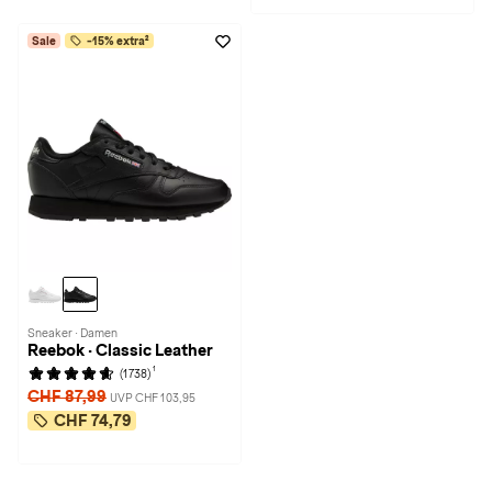
Sale
-15% extra²
Sneaker · Damen
Reebok · Classic Leather
1
(1738)
CHF 87,99
UVP CHF 103,95
CHF 74,79