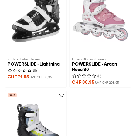
Schlittschuhe · Herren
Fitness Skates · Damen
POWERSLIDE · Lightning
POWERSLIDE · Argon
Rose 80
1
(0)
1
(0)
CHF 71,95
UVP CHF 95,95
CHF 88,95
UVP CHF 208,95
Sale