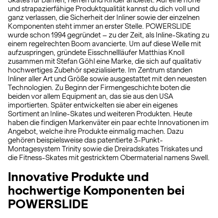
Skates für Damen, Herren und Kinder anbietet. Auf eine hohe
und strapazierfähige Produktqualität kannst du dich voll und
ganz verlassen, die Sicherheit der Inliner sowie der einzelnen
Komponenten steht immer an erster Stelle. POWERSLIDE
wurde schon 1994 gegründet – zu der Zeit, als Inline-Skating zu
einem regelrechten Boom avancierte. Um auf diese Welle mit
aufzuspringen, gründete Eisschnellläufer Matthias Knoll
zusammen mit Stefan Göhl eine Marke, die sich auf qualitativ
hochwertiges Zubehör spezialisierte. Im Zentrum standen
Inliner aller Art und Größe sowie ausgestattet mit den neuesten
Technologien. Zu Beginn der Firmengeschichte boten die
beiden vor allem Equipment an, das sie aus den USA
importierten. Später entwickelten sie aber ein eigenes
Sortiment an Inline-Skates und weiteren Produkten. Heute
haben die findigen Markenväter ein paar echte Innovationen im
Angebot, welche ihre Produkte einmalig machen. Dazu
gehören beispielsweise das patentierte 3-Punkt-
Montagesystem Trinity sowie die Dreiradskates Triskates und
die Fitness-Skates mit gestricktem Obermaterial namens Swell.
Innovative Produkte und
hochwertige Komponenten bei
POWERSLIDE