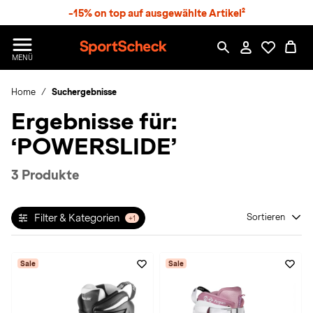
S
-15% on top auf ausgewählte Artikel²
p
r
n
S
MENÜ
g
p
e
o
z
Home
Suchergebnisse
r
u
t
Ergebnisse für:
m
S
H
c
‘POWERSLIDE’
a
h
u
e
p
c
3 Produkte
t
k
n
h
Filter & Kategorien
Sortieren
+1
a
t
Sale
Sale