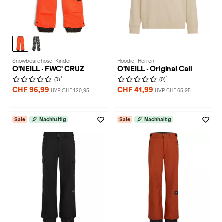
Snowboardhose · Kinder
Hoodie · Herren
O'NEILL · FWC' CRUZ
O'NEILL · Original Cali
1
1
(0)
(0)
CHF 96,99
CHF 41,99
UVP CHF 120,95
UVP CHF 65,95
Sale
Nachhaltig
Sale
Nachhaltig