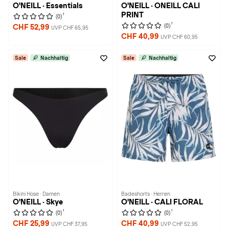
O'NEILL · Essentials
O'NEILL · ONEILL CALI
PRINT
1
(0)
1
(0)
CHF 52,99
UVP CHF 65,95
CHF 40,99
UVP CHF 60,95
Sale
Nachhaltig
Sale
Nachhaltig
Bikini Hose · Damen
Badeshorts · Herren
O'NEILL · Skye
O'NEILL · CALI FLORAL
1
1
(0)
(0)
CHF 25,99
CHF 40,99
UVP CHF 37,95
UVP CHF 52,95