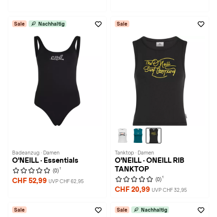
Sale
Nachhaltig
Sale
Badeanzug · Damen
Tanktop · Damen
O'NEILL · Essentials
O'NEILL · ONEILL RIB
TANKTOP
1
(0)
1
(0)
CHF 52,99
UVP CHF 62,95
CHF 20,99
UVP CHF 32,95
Sale
Sale
Nachhaltig