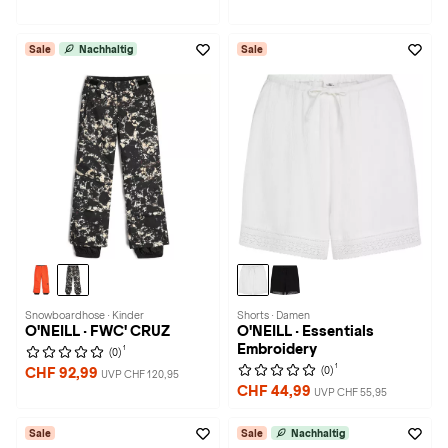
Sale
Nachhaltig
Sale
Snowboardhose · Kinder
Shorts · Damen
O'NEILL · FWC' CRUZ
O'NEILL · Essentials
Embroidery
1
(0)
1
(0)
CHF 92,99
UVP CHF 120,95
CHF 44,99
UVP CHF 55,95
Sale
Sale
Nachhaltig