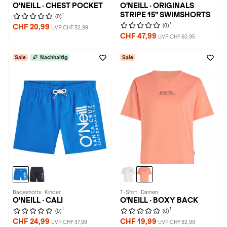
O'NEILL · CHEST POCKET
O'NEILL · ORIGINALS
STRIPE 15" SWIMSHORTS
1
(0)
1
(0)
CHF 20,99
UVP CHF 32,99
CHF 47,99
UVP CHF 60,95
Sale
Nachhaltig
Sale
Badeshorts · Kinder
T-Shirt · Damen
O'NEILL · CALI
O'NEILL · BOXY BACK
1
1
(0)
(0)
CHF 24,99
CHF 19,99
UVP CHF 37,99
UVP CHF 32,99