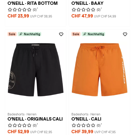
O'NEILL · RITA BOTTOM
O'NEILL · BAAY
1
1
(0)
(0)
CHF 23,99
CHF 47,99
UVP CHF 38,95
UVP CHF 54,99
Sale
Nachhaltig
Sale
Nachhaltig
Badeshorts · Herren
Badeshorts · Herren
O'NEILL · ORIGINALS CALI
O'NEILL · CALI
1
1
(0)
(0)
CHF 52,99
CHF 39,99
UVP CHF 62,95
UVP CHF 47,95