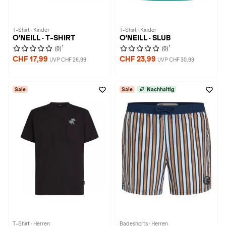
T-Shirt · Kinder
T-Shirt · Kinder
O'NEILL · T-SHIRT
O'NEILL · SLUB
1
1
(0)
(0)
CHF 17,99
CHF 23,99
UVP CHF 26,99
UVP CHF 30,99
Sale
Sale
Nachhaltig
T-Shirt · Herren
Badeshorts · Herren