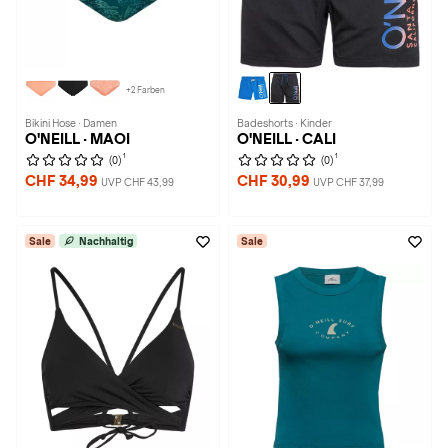
+2 Farben
Bikini Hose · Damen
Badeshorts · Kinder
O'NEILL · MAOI
O'NEILL · CALI
1
1
(0)
(0)
CHF 34,99
CHF 30,99
UVP CHF 43,99
UVP CHF 37,99
Sale
Nachhaltig
Sale