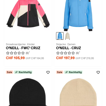
Snowboardjacke · Kinder
Skijacke · Damen
O'NEILL · FWC' CRUZ
O'NEILL · CRUZ
1
1
(0)
(0)
CHF 105,99
CHF 197,99
UVP CHF 164,95
UVP CHF 219,95
Sale
Nachhaltig
Sale
Nachhaltig