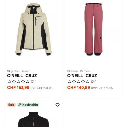
Skijacke · Damen
Skihose · Damen
O'NEILL · CRUZ
O'NEILL · CRUZ
1
1
(0)
(0)
CHF 153,99
CHF 140,99
UVP CHF 241,95
UVP CHF 175,95
Sale
Nachhaltig