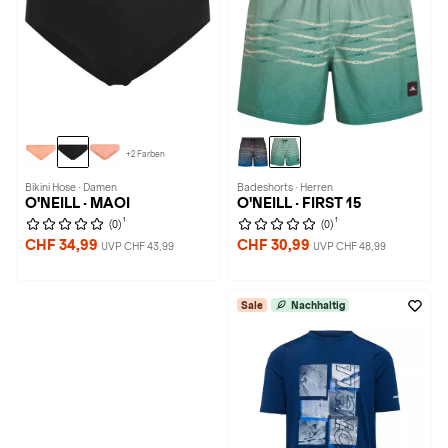
+2 Farben
Bikini Hose · Damen
Badeshorts · Herren
O'NEILL · MAOI
O'NEILL · FIRST 15
1
1
(0)
(0)
CHF 34,99
CHF 30,99
UVP CHF 43,99
UVP CHF 48,99
Sale
Nachhaltig