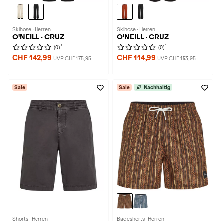
Skihose · Herren
Skihose · Herren
O'NEILL · CRUZ
O'NEILL · CRUZ
1
1
(0)
(0)
CHF 142,99
CHF 114,99
UVP CHF 175,95
UVP CHF 153,95
Sale
Sale
Nachhaltig
Shorts · Herren
Badeshorts · Herren