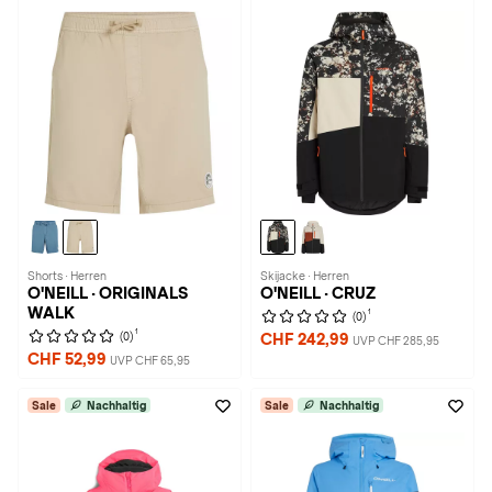
Shorts · Herren
Skijacke · Herren
O'NEILL · ORIGINALS
O'NEILL · CRUZ
WALK
1
(0)
1
(0)
CHF 242,99
UVP CHF 285,95
CHF 52,99
UVP CHF 65,95
Sale
Nachhaltig
Sale
Nachhaltig