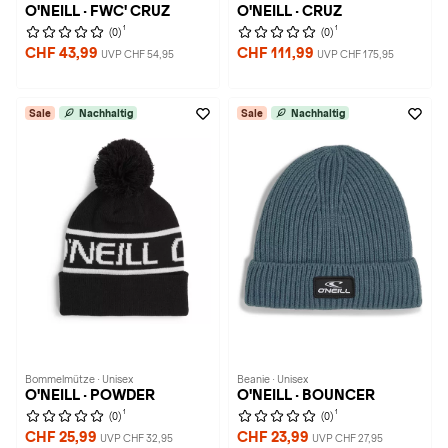
O'NEILL · FWC' CRUZ
O'NEILL · CRUZ
1
1
(0)
(0)
CHF 43,99
CHF 111,99
UVP CHF 54,95
UVP CHF 175,95
Sale
Nachhaltig
Sale
Nachhaltig
Bommelmütze · Unisex
Beanie · Unisex
O'NEILL · POWDER
O'NEILL · BOUNCER
1
1
(0)
(0)
CHF 25,99
CHF 23,99
UVP CHF 32,95
UVP CHF 27,95