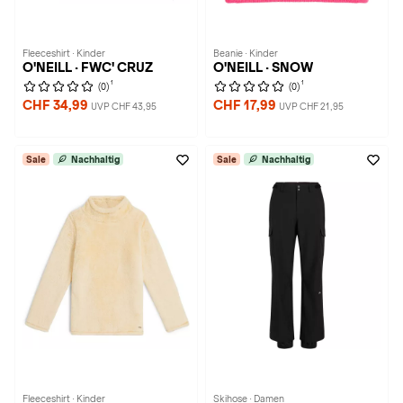
Fleeceshirt · Kinder
Beanie · Kinder
O'NEILL · FWC' CRUZ
O'NEILL · SNOW
1
1
(0)
(0)
CHF 34,99
CHF 17,99
UVP CHF 43,95
UVP CHF 21,95
Sale
Nachhaltig
Sale
Nachhaltig
Fleeceshirt · Kinder
Skihose · Damen