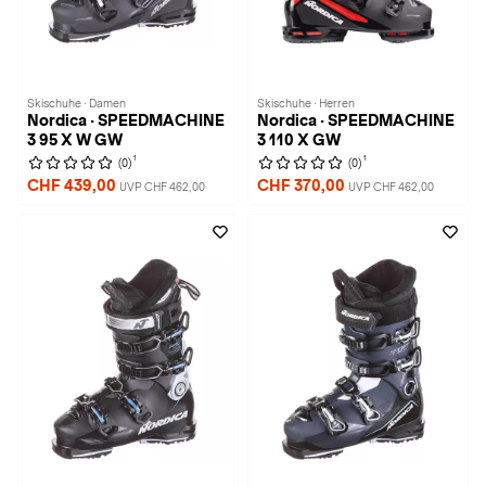
Skischuhe · Damen
Skischuhe · Herren
Nordica · SPEEDMACHINE
Nordica · SPEEDMACHINE
3 95 X W GW
3 110 X GW
1
1
(0)
(0)
CHF 439,00
CHF 370,00
UVP CHF 462,00
UVP CHF 462,00