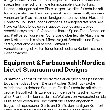
fortgeschrittene Fahrer überzeugen mit hoher Stabilität und
speziellen Innenschuhen, die für maximalen Komfort und
Höchstleistungen auf der Piste sorgen. Nordica Skischuhe mit
frauenspezifischer Passform gewähren sicheren Halt, während
Varianten für Kids mit einem kindgerechten, weichen Flex und
Comfort-Fit-Liner für den richtigen Sitz ausgestattet sind. Alle
Nordica Modelle weisen ein ausgeklügeltes und stabiles
Verschlusssystem auf. Von verstellbaren Spine-Tech-Schnallen
und Klettverschlüssen am Schaftrand über leichte Aluschnallen
und Klettriemen bis hin zu Micro-Adjust-Schnallen und Power
Strap, offeriert die Marke eine Vielzahl an
Verschlussmöglichkeiten für unterschiedliche Bedürfnisse und
Geschmäcker.
Equipment & Farbauswahl: Nordica
bietet Stauraum und Designs
Zusätzlich kannst du dir bei Nordica auch gleich das passende
Equipment dazu holen. Die praktischen Schuhrucksäcke
offerieren ausreichend Stauraum für die Skischuhe mit einem
großen Hauptfach. In zwei geräumigen Seitentaschen sowie
einer Fronttasche kannst du alles Weitere von Handschuhen bis
Brille sicher verstauen. Und damit die Tasche angenehm
tragbar ist, spendieren Gurte und Griffe den richtigen Komfort.