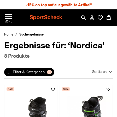
S
-15% on top auf ausgewählte Artikel²
p
r
n
S
MENÜ
g
p
e
o
z
Home
Suchergebnisse
r
u
t
Ergebnisse für:
‘Nordica’
m
S
H
c
a
h
8 Produkte
u
e
p
c
t
k
Filter & Kategorien
Sortieren
+1
n
h
a
Sale
Sale
t