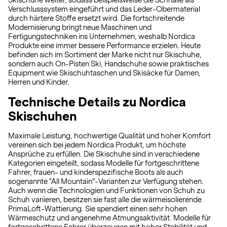
Skischuhe weiter, sodass beispielsweise die Schnalle als
Verschlusssystem eingeführt und das Leder-Obermaterial
durch härtere Stoffe ersetzt wird. Die fortschreitende
Modernisierung bringt neue Maschinen und
Fertigungstechniken ins Unternehmen, weshalb Nordica
Produkte eine immer bessere Performance erzielen. Heute
befinden sich im Sortiment der Marke nicht nur Skischuhe,
sondern auch On-Pisten Ski, Handschuhe sowie praktisches
Equipment wie Skischuhtaschen und Skisäcke für Damen,
Herren und Kinder.
Technische Details zu Nordica
Skischuhen
Maximale Leistung, hochwertige Qualität und hoher Komfort
vereinen sich bei jedem Nordica Produkt, um höchste
Ansprüche zu erfüllen. Die Skischuhe sind in verschiedene
Kategorien eingeteilt, sodass Modelle für fortgeschrittene
Fahrer, frauen- und kinderspezifische Boots als auch
sogenannte "All Mountain"-Varianten zur Verfügung stehen.
Auch wenn die Technologien und Funktionen von Schuh zu
Schuh variieren, besitzen sie fast alle die wärmeisolierende
PrimaLoft-Wattierung. Sie spendiert einen sehr hohen
Wärmeschutz und angenehme Atmungsaktivität. Modelle für