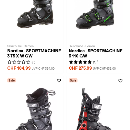
Skischuhe · Damen
Skischuhe · Herren
Nordica · SPORTMACHINE
Nordica · SPORTMACHINE
3 75 X W GW
3 110 GW
1
1
(0)
(1)
CHF 184,99
CHF 275,99
UVP CHF 334,00
UVP CHF 438,00
Sale
Sale