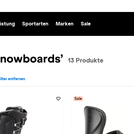
üstung
Sportarten
Marken
Sale
 Snowboards’
13 Produkte
Filter entfernen
Marke: Nitro Snowboards entfernen
Sale