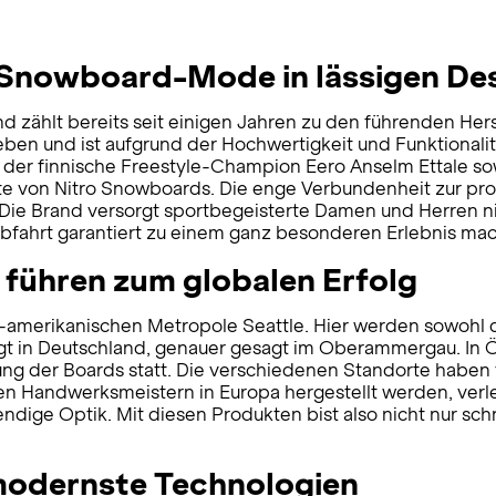
 Snowboard-Mode in lässigen De
zählt bereits seit einigen Jahren zu den führenden Hers
en und ist aufgrund der Hochwertigkeit und Funktionalit
er der finnische Freestyle-Champion Eero Anselm Ettale 
e von Nitro Snowboards. Die enge Verbundenheit zur prof
. Die Brand versorgt sportbegeisterte Damen und Herren n
Abfahrt garantiert zu einem ganz besonderen Erlebnis mac
 führen zum globalen Erfolg
-amerikanischen Metropole Seattle. Hier werden sowohl da
olgt in Deutschland, genauer gesagt im Oberammergau. In 
gung der Boards statt. Die verschiedenen Standorte habe
en Handwerksmeistern in Europa hergestellt werden, verl
dige Optik. Mit diesen Produkten bist also nicht nur schn
modernste Technologien