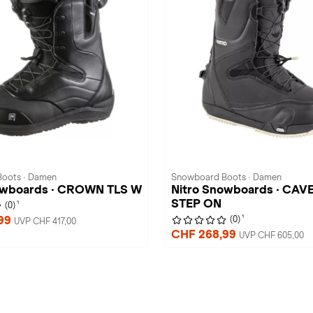
oots · Damen
Snowboard Boots · Damen
owboards · CROWN TLS W
Nitro Snowboards · CAV
STEP ON
1
(0)
1
,99
(0)
UVP CHF 417,00
CHF 268,99
UVP CHF 605,00