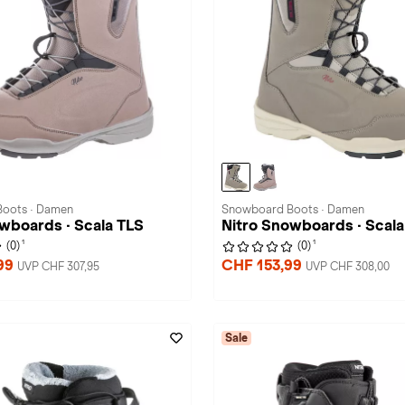
oots · Damen
Snowboard Boots · Damen
wboards · Scala TLS
Nitro Snowboards · Scala
1
1
(0)
(0)
99
CHF 153,99
UVP CHF 307,95
UVP CHF 308,00
Sale