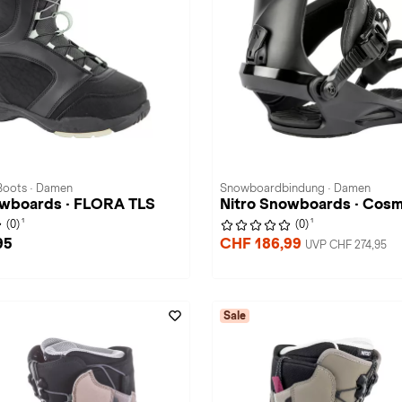
oots · Damen
Snowboardbindung · Damen
owboards · FLORA TLS
Nitro Snowboards · Cosm
1
1
(0)
(0)
95
CHF 186,99
UVP CHF 274,95
Sale