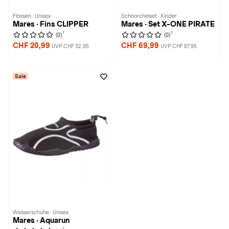
Flossen · Unisex
Schnorchelset · Kinder
Mares · Fins CLIPPER
Mares · Set X-ONE PIRATE
1
1
(0)
(0)
CHF 20,99
CHF 69,99
UVP CHF 32,95
UVP CHF 87,95
Sale
Wasserschuhe · Unisex
Mares · Aquarun
1