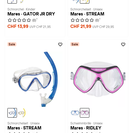
Schnorchel · Kinder
Schnorchelset · Unisex
Mares · GATOR JR DRY
Mares · STREAM
1
1
(0)
(0)
CHF 13,99
CHF 21,99
UVP CHF 21,95
UVP CHF 29,95
Sale
Sale
Schnorchelset · Unisex
Schwimmbrille · Unisex
Mares · STREAM
Mares · RIDLEY
1
1