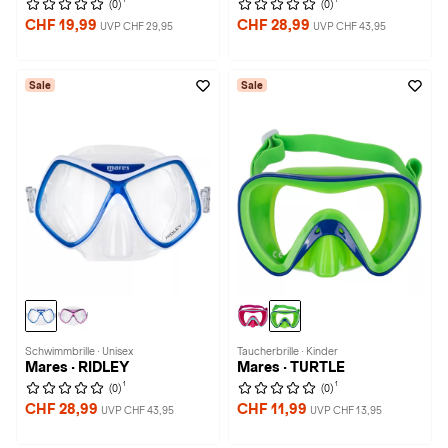
(0)
(0)
CHF 19,99
CHF 28,99
UVP CHF 29,95
UVP CHF 43,95
Sale
Sale
Schwimmbrille · Unisex
Taucherbrille · Kinder
Mares · RIDLEY
Mares · TURTLE
1
1
(0)
(0)
CHF 28,99
CHF 11,99
UVP CHF 43,95
UVP CHF 13,95