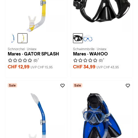
Schnorchel · Unisex
Schwimmbrille · Unisex
Mares · GATOR SPLASH
Mares · WAHOO
1
1
(0)
(0)
CHF 12,99
CHF 34,99
UVP CHF 15,95
UVP CHF 43,95
Sale
Sale