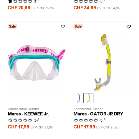
(1)
(0)
CHF 20,99
CHF 34,99
UVP CHF 32,95
UVP CHF 54,95
Sale
Sale
Taucherbrille · Kinder
Schnorchel · Kinder
Mares · KEEWEE Jr.
Mares · GATOR JR DRY
1
1
(0)
(0)
CHF 17,99
CHF 17,99
UVP CHF 21,95
UVP CHF 21,95