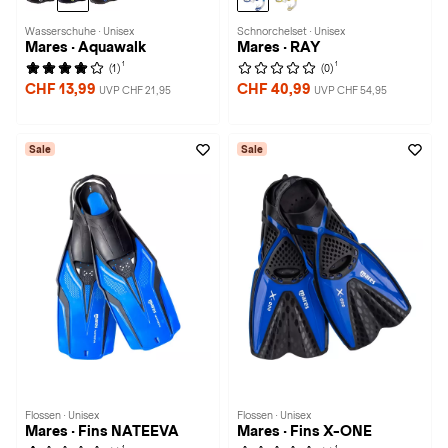
Wasserschuhe · Unisex
Schnorchelset · Unisex
Mares · Aquawalk
Mares · RAY
1
1
(1)
(0)
CHF 13,99
CHF 40,99
UVP CHF 21,95
UVP CHF 54,95
Sale
Sale
Flossen · Unisex
Flossen · Unisex
Mares · Fins NATEEVA
Mares · Fins X-ONE
1
1