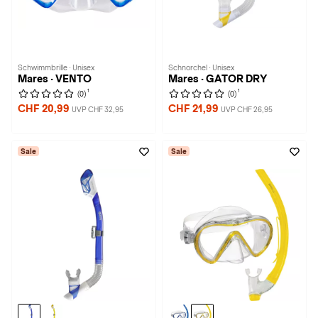
Schwimmbrille · Unisex
Schnorchel · Unisex
Mares · VENTO
Mares · GATOR DRY
1
1
(0)
(0)
CHF 20,99
CHF 21,99
UVP CHF 32,95
UVP CHF 26,95
Sale
Sale