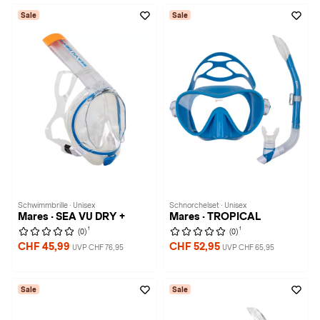
Sale
Sale
Schwimmbrille · Unisex
Schnorchelset · Unisex
Mares · SEA VU DRY +
Mares · TROPICAL
1
1
(0)
(0)
CHF 45,99
CHF 52,95
UVP CHF 76,95
UVP CHF 65,95
Sale
Sale