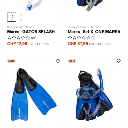
Schnorchel · Unisex
Schnorchelset · Herren
Mares · GATOR SPLASH
Mares · Set X-ONE MAREA
1
1
(0)
(0)
CHF 12,99
CHF 87,99
UVP CHF 15,95
UVP CHF 109,95
Sale
Sale