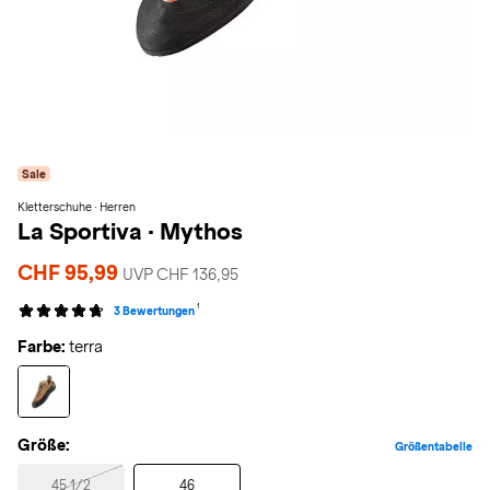
Sale
Kletterschuhe · Herren
La Sportiva
·
Mythos
CHF 95,99
UVP CHF 136,95
1
3 Bewertungen
Farbe:
terra
Größe:
Größentabelle
45 1/2
46