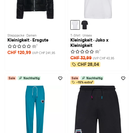
Steppjacke · Damen
T-Shirt · Unisex
Kleinigkeit · Ersgute
Kleinigkeit · Jako x
Kleinigkeit
1
(0)
1
(0)
CHF 120,99
UVP CHF 241,95
CHF 32,99
UVP CHF 43,95
CHF 28,04
Sale
Nachhaltig
Sale
Nachhaltig
-15% extra²