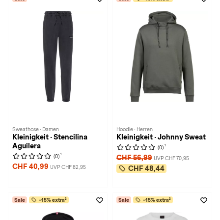
Sweathose · Damen
Hoodie · Herren
Kleinigkeit · Stencilina
Kleinigkeit · Johnny Sweat
Aguilera
1
(0)
1
(0)
CHF 56,99
UVP CHF 70,95
CHF 40,99
UVP CHF 82,95
CHF 48,44
Sale
-15% extra²
Sale
-15% extra²