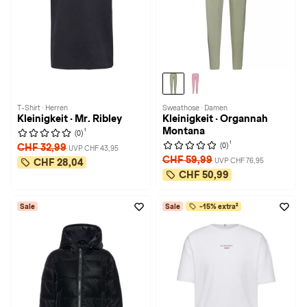
T-Shirt · Herren
Sweathose · Damen
Kleinigkeit · Mr. Ribley
Kleinigkeit · Organnah
Montana
1
(0)
1
(0)
CHF 32,99
UVP CHF 43,95
CHF 59,99
UVP CHF 76,95
CHF 28,04
CHF 50,99
Sale
Sale
-15% extra²