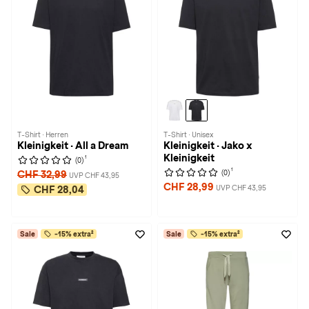
T-Shirt · Herren
T-Shirt · Unisex
Kleinigkeit · All a Dream
Kleinigkeit · Jako x
Kleinigkeit
1
(0)
1
(0)
CHF 32,99
UVP CHF 43,95
CHF 28,99
UVP CHF 43,95
CHF 28,04
Sale
-15% extra²
Sale
-15% extra²