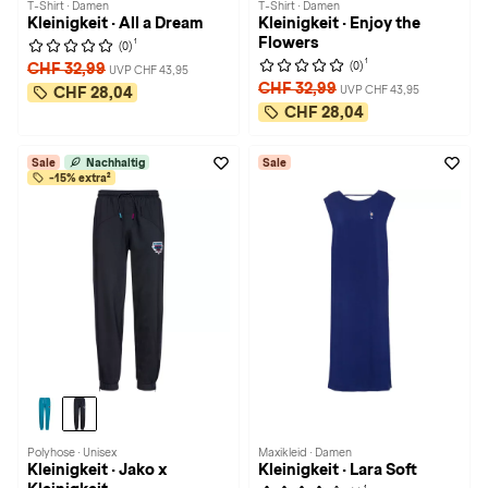
T-Shirt · Damen
T-Shirt · Damen
Kleinigkeit · All a Dream
Kleinigkeit · Enjoy the
Flowers
1
(0)
1
(0)
CHF 32,99
UVP CHF 43,95
CHF 32,99
UVP CHF 43,95
CHF 28,04
CHF 28,04
Sale
Nachhaltig
Sale
-15% extra²
Polyhose · Unisex
Maxikleid · Damen
Kleinigkeit · Jako x
Kleinigkeit · Lara Soft
1