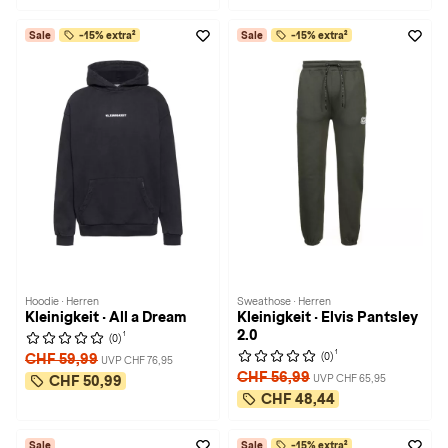
Sale
-15% extra²
Sale
-15% extra²
Hoodie · Herren
Sweathose · Herren
Kleinigkeit · All a Dream
Kleinigkeit · Elvis Pantsley
2.0
1
(0)
1
(0)
CHF 59,99
UVP CHF 76,95
CHF 56,99
UVP CHF 65,95
CHF 50,99
CHF 48,44
Sale
Sale
-15% extra²