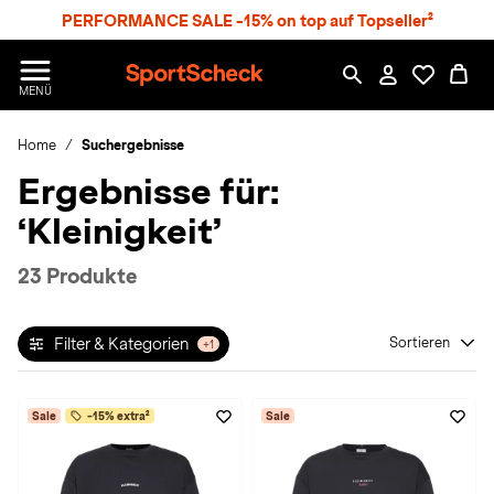
S
PERFORMANCE SALE -15% on top auf Topseller²
p
r
n
S
MENÜ
g
p
e
o
z
Home
Suchergebnisse
r
u
t
Ergebnisse für:
m
S
H
c
‘Kleinigkeit’
a
h
u
e
p
c
23 Produkte
t
k
n
h
Filter & Kategorien
Sortieren
+1
a
t
Sale
-15% extra²
Sale