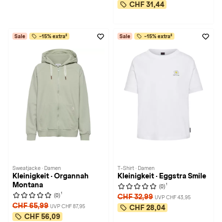
CHF 31,44
Sale
-15% extra²
Sale
-15% extra²
Sweatjacke · Damen
T-Shirt · Damen
Kleinigkeit · Organnah
Kleinigkeit · Eggstra Smile
Montana
1
(0)
1
(0)
CHF 32,99
UVP CHF 43,95
CHF 65,99
UVP CHF 87,95
CHF 28,04
CHF 56,09