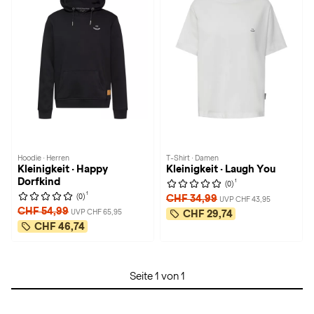
Hoodie · Herren
T-Shirt · Damen
Kleinigkeit · Happy
Kleinigkeit · Laugh You
Dorfkind
1
(0)
1
(0)
CHF 34,99
UVP CHF 43,95
CHF 54,99
UVP CHF 65,95
CHF 29,74
CHF 46,74
Seite 1 von 1