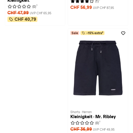
Kleinigkeit
(1)
1
(0)
CHF 56,99
UVP CHF 87,95
CHF 47,99
UVP CHF 65,95
CHF 40,79
Sale
-15% extra²
Shorts · Herren
Kleinigkeit · Mr. Ribley
1
(0)
CHF 36,99
UVP CHF 49,95