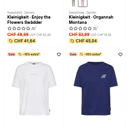
Sweatshirt · Damen
Sweathose · Damen
Kleinigkeit · Enjoy the
Kleinigkeit · Organnah
Flowers Swädder
Montana
1
1
(0)
(0)
CHF 48,99
CHF 52,99
UVP CHF 65,95
UVP CHF 76,95
CHF 41,64
CHF 45,04
Sale
-15% extra²
Sale
-15% extra²