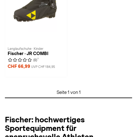
Langlaufschuhe · Kinder
Fischer · JR COMBI
1
(0)
CHF 66,99
UVP CHF 184,95
Seite 1 von 1
Fischer: hochwertiges
Sportequipment für
anspruchsvolle Athleten