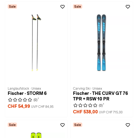
Sale
Sale
Langlaufstock · Unisex
Carving Ski · Unisex
Fischer · STORM 6
Fischer · THE CURV GT 76
TPR + RSW 10 PR
1
(0)
1
(0)
CHF 54,99
UVP CHF 84,95
CHF 538,00
UVP CHF 715,00
Sale
Sale