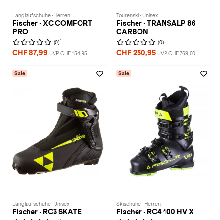
Langlaufschuhe · Herren
Tourenski · Unisex
Fischer · XC COMFORT
Fischer · TRANSALP 86
PRO
CARBON
1
1
(0)
(0)
CHF 87,99
CHF 230,95
UVP CHF 154,95
UVP CHF 769,00
Sale
Sale
Langlaufschuhe · Unisex
Skischuhe · Herren
Fischer · RC3 SKATE
Fischer · RC4 100 HV X
1
1