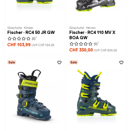
Skischuhe · Kinder
Skischuhe · Herren
Fischer · RC4 50 JR GW
Fischer · RC4 110 MV X
BOA GW
1
(0)
1
(0)
CHF 103,99
UVP CHF 164,95
CHF 330,00
UVP CHF 604,00
Sale
Sale