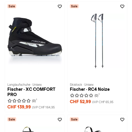
Sale
Sale
Langlaufschuhe · Unisex
Skistock · Unisex
Fischer · XC COMFORT
Fischer · RC4 Noize
PRO
1
(0)
1
(0)
CHF 52,99
UVP CHF 65,95
CHF 139,99
UVP CHF 164,95
Sale
Sale