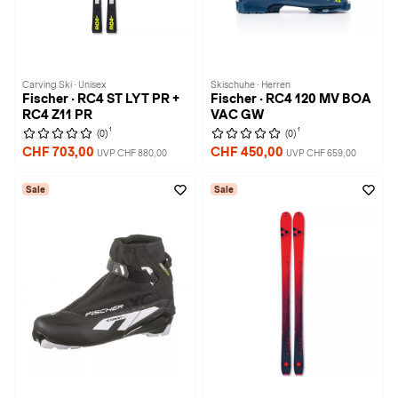
Carving Ski · Unisex
Skischuhe · Herren
Fischer · RC4 ST LYT PR +
Fischer · RC4 120 MV BOA
RC4 Z11 PR
VAC GW
1
1
(0)
(0)
CHF 703,00
CHF 450,00
UVP CHF 880,00
UVP CHF 659,00
Sale
Sale