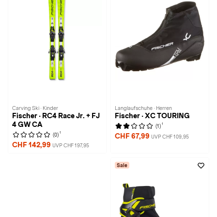
Carving Ski · Kinder
Langlaufschuhe · Herren
Fischer · RC4 Race Jr. + FJ
Fischer · XC TOURING
4 GW CA
1
(1)
1
(0)
CHF 67,99
UVP CHF 109,95
CHF 142,99
UVP CHF 197,95
Sale