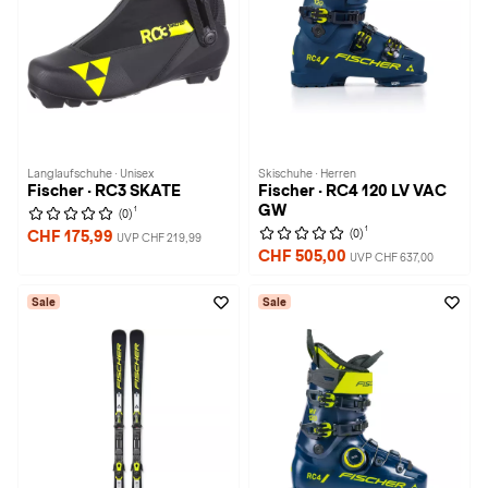
Langlaufschuhe · Unisex
Skischuhe · Herren
Fischer · RC3 SKATE
Fischer · RC4 120 LV VAC
GW
1
(0)
1
(0)
CHF 175,99
UVP CHF 219,99
CHF 505,00
UVP CHF 637,00
Sale
Sale