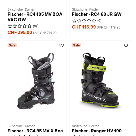
Skischuhe · Damen
Skischuhe · Kinder
Fischer · RC4 105 MV BOA
Fischer · RC4 60 JR GW
VAC GW
1
(0)
1
(0)
CHF 116,99
UVP CHF 179,95
CHF 395,00
UVP CHF 714,00
Sale
Sale
Skischuhe · Damen
Skischuhe · Herren
Fischer · RC4 95 MV X Boa
Fischer · Ranger HV 100
1
1