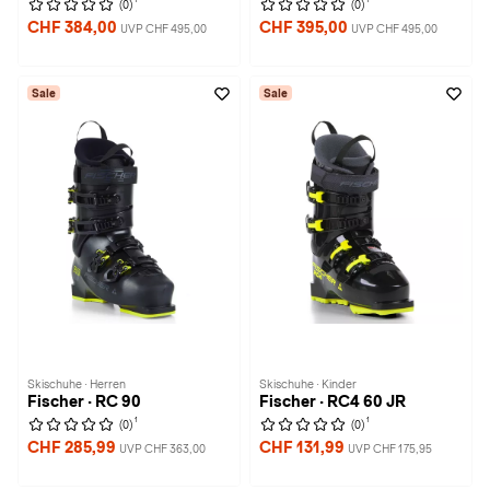
(0)
(0)
CHF 384,00
CHF 395,00
UVP CHF 495,00
UVP CHF 495,00
Sale
Sale
Skischuhe · Herren
Skischuhe · Kinder
Fischer · RC 90
Fischer · RC4 60 JR
1
1
(0)
(0)
CHF 285,99
CHF 131,99
UVP CHF 363,00
UVP CHF 175,95