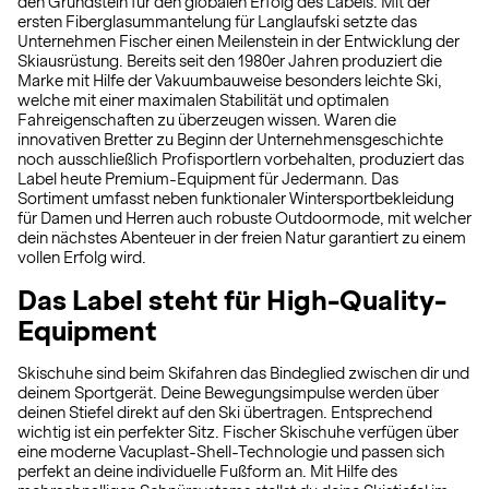
den Grundstein für den globalen Erfolg des Labels. Mit der
ersten Fiberglasummantelung für Langlaufski setzte das
Unternehmen Fischer einen Meilenstein in der Entwicklung der
Skiausrüstung. Bereits seit den 1980er Jahren produziert die
Marke mit Hilfe der Vakuumbauweise besonders leichte Ski,
welche mit einer maximalen Stabilität und optimalen
Fahreigenschaften zu überzeugen wissen. Waren die
innovativen Bretter zu Beginn der Unternehmensgeschichte
noch ausschließlich Profisportlern vorbehalten, produziert das
Label heute Premium-Equipment für Jedermann. Das
Sortiment umfasst neben funktionaler Wintersportbekleidung
für Damen und Herren auch robuste Outdoormode, mit welcher
dein nächstes Abenteuer in der freien Natur garantiert zu einem
vollen Erfolg wird.
Das Label steht für High-Quality-
Equipment
Skischuhe sind beim Skifahren das Bindeglied zwischen dir und
deinem Sportgerät. Deine Bewegungsimpulse werden über
deinen Stiefel direkt auf den Ski übertragen. Entsprechend
wichtig ist ein perfekter Sitz. Fischer Skischuhe verfügen über
eine moderne Vacuplast-Shell-Technologie und passen sich
perfekt an deine individuelle Fußform an. Mit Hilfe des