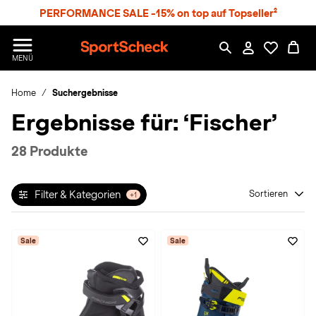
S
PERFORMANCE SALE -15% on top auf Topseller²
p
r
n
S
MENÜ
g
p
e
o
z
Home
Suchergebnisse
r
u
t
Ergebnisse für:
‘Fischer’
m
S
H
c
a
h
28 Produkte
u
e
p
c
t
k
Filter & Kategorien
Sortieren
+1
n
h
a
Sale
Sale
t