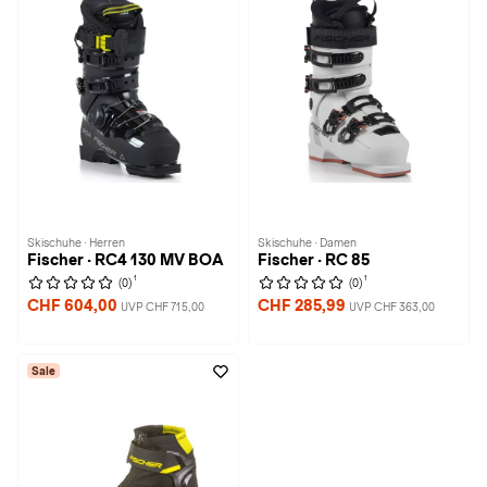
Skischuhe · Herren
Skischuhe · Damen
Fischer · RC4 130 MV BOA
Fischer · RC 85
1
1
(0)
(0)
CHF 604,00
CHF 285,99
UVP CHF 715,00
UVP CHF 363,00
Sale