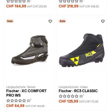
(0)
(0)
CHF 164,99
CHF 218,99
UVP CHF 239,95
UVP CHF 439,00
Sale
Sale
Langlaufschuhe · Damen
Langlaufschuhe · Unisex
Fischer · XC COMFORT
Fischer · RC3 CLASSIC
PRO WS
1
(0)
1
(0)
CHF 125,99
UVP CHF 175,99
CHF 64,99
UVP CHF 164,95