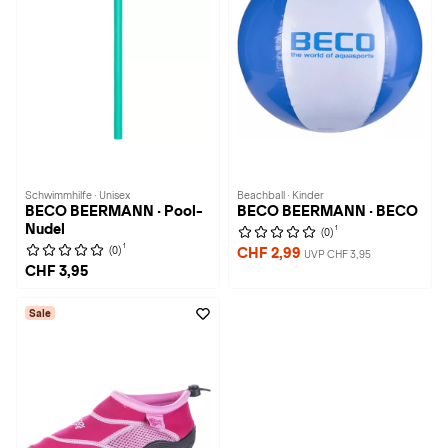
Schwimmhilfe · Unisex
Beachball · Kinder
BECO BEERMANN · Pool-
BECO BEERMANN · BECO
Nudel
1
(0)
1
(0)
CHF 2,99
UVP CHF 3,95
CHF 3,95
Sale