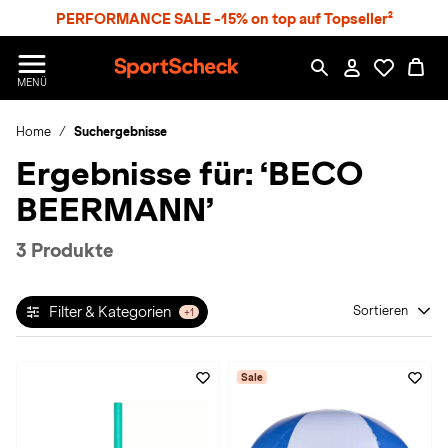
S
PERFORMANCE SALE -15% on top auf Topseller²
p
r
n
S
MENÜ
g
p
e
o
z
Home
Suchergebnisse
r
u
t
Ergebnisse für:
‘BECO
m
S
H
c
BEERMANN’
a
h
u
e
p
c
3 Produkte
t
k
n
h
Filter & Kategorien
Sortieren
+1
a
t
Sale