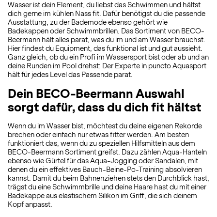
Wasser ist dein Element, du liebst das Schwimmen und hältst
dich gerne im kühlen Nass fit. Dafür benötigst du die passende
Ausstattung, zu der Bademode ebenso gehört wie
Badekappen oder Schwimmbrillen. Das Sortiment von BECO-
Beermann hält alles parat, was du im und am Wasser brauchst.
Hier findest du Equipment, das funktional ist und gut aussieht.
Ganz gleich, ob du ein Profi im Wassersport bist oder ab und an
deine Runden im Pool drehst: Der Experte in puncto Aquasport
hält für jedes Level das Passende parat.
Dein BECO-Beermann Auswahl
sorgt dafür, dass du dich fit hältst
Wenn du im Wasser bist, möchtest du deine eigenen Rekorde
brechen oder einfach nur etwas fitter werden. Am besten
funktioniert das, wenn du zu speziellen Hilfsmitteln aus dem
BECO-Beermann Sortiment greifst. Dazu zählen Aqua-Hanteln
ebenso wie Gürtel für das Aqua-Jogging oder Sandalen, mit
denen du ein effektives Bauch-Beine-Po-Training absolvieren
kannst. Damit du beim Bahnenziehen stets den Durchblick hast,
trägst du eine Schwimmbrille und deine Haare hast du mit einer
Badekappe aus elastischem Silikon im Griff, die sich deinem
Kopf anpasst.