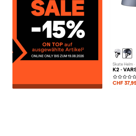
Skate Helm ·
K2 · VAR
CHF 37,9