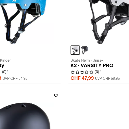
 Kinder
Skate Helm · Unisex
ty
K2 · VARSITY PRO
1
1
(0)
(0)
9
CHF 47,99
UVP CHF 54,95
UVP CHF 59,95