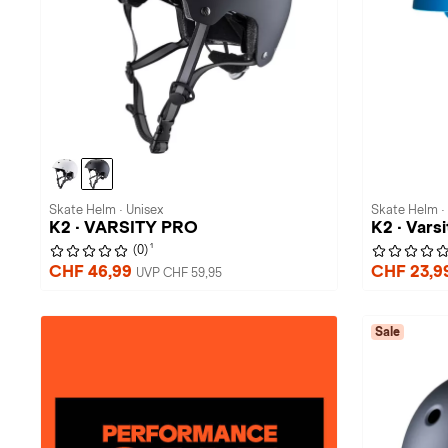
Skate Helm · Unisex
Skate Helm ·
K2 · VARSITY PRO
K2 · Varsi
1
(0)
CHF 46,99
CHF 23,9
UVP CHF 59,95
Sale