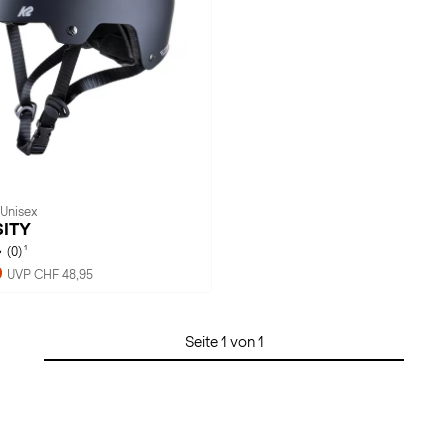
 Unisex
SITY
1
(0)
9
UVP CHF 48,95
Seite 1 von 1