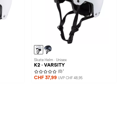
Skate Helm · Unisex
K2 · VARSITY
1
(0)
CHF 37,99
UVP CHF 48,95