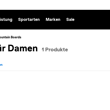
üstung
Sportarten
Marken
Sale
ountain Boards
ür Damen
1 Produkte
en
echt: Damen entfernen