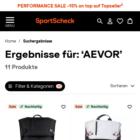
S
PERFORMANCE SALE -15% on top auf Topseller²
p
r
n
S
MENÜ
g
p
e
o
z
Home
Suchergebnisse
r
u
t
Ergebnisse für:
‘AEVOR’
m
S
H
c
a
h
11 Produkte
u
e
p
c
t
k
Filter & Kategorien
Sortieren
+1
n
h
a
Sale
Nachhaltig
Sale
Nachhaltig
t