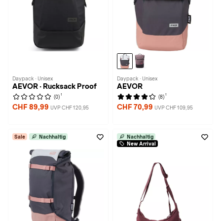
Daypack · Unisex
Daypack · Unisex
AEVOR · Rucksack Proof
AEVOR
1
1
(0)
(8)
CHF 89,99
CHF 70,99
UVP CHF 120,95
UVP CHF 109,95
Sale
Nachhaltig
Nachhaltig
New Arrival