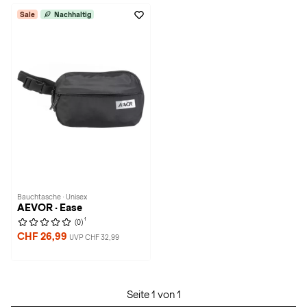
Sale
Nachhaltig
Bauchtasche · Unisex
AEVOR · Ease
1
(0)
CHF 26,99
UVP CHF 32,99
Seite 1 von 1