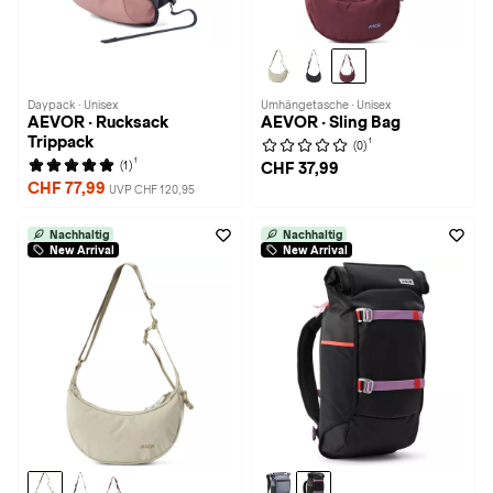
Daypack · Unisex
Umhängetasche · Unisex
AEVOR · Rucksack
AEVOR · Sling Bag
Trippack
1
(0)
1
(1)
CHF 37,99
CHF 77,99
UVP CHF 120,95
Nachhaltig
Nachhaltig
New Arrival
New Arrival