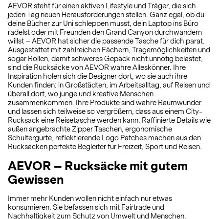
AEVOR steht für einen aktiven Lifestyle und Träger, die sich
jeden Tag neuen Herausforderungen stellen. Ganz egal, ob du
deine Bücher zur Uni schleppen musst, dein Laptop ins Büro
radelst oder mit Freunden den Grand Canyon durchwandern
willst – AEVOR hat sicher die passende Tasche für dich parat.
Ausgestattet mit zahlreichen Fächern, Tragemöglichkeiten und
sogar Rollen, damit schweres Gepäck nicht unnötig belastet,
sind die Rucksäcke von AEVOR wahre Alleskönner. Ihre
Inspiration holen sich die Designer dort, wo sie auch ihre
Kunden finden: in Großstädten, im Arbeitsalltag, auf Reisen und
überall dort, wo junge und kreative Menschen
zusammenkommen. Ihre Produkte sind wahre Raumwunder
und lassen sich teilweise so vergrößern, dass aus einem City-
Rucksack eine Reisetasche werden kann. Raffinierte Details wie
außen angebrachte Zipper Taschen, ergonomische
Schultergurte, reflektierende Logo Patches machen aus den
Rucksäcken perfekte Begleiter für Freizeit, Sport und Reisen.
AEVOR – Rucksäcke mit gutem
Gewissen
Immer mehr Kunden wollen nicht einfach nur etwas
konsumieren. Sie befassen sich mit Fairtrade und
Nachhaltigkeit zum Schutz von Umwelt und Menschen.