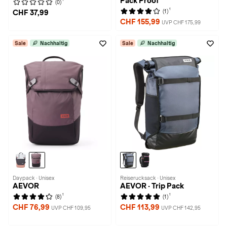
Pack Proof
(0)
1
(1)
CHF 37,99
CHF 155,99
UVP CHF 175,99
Sale
Nachhaltig
Sale
Nachhaltig
Daypack · Unisex
Reiserucksack · Unisex
AEVOR
AEVOR · Trip Pack
1
1
(8)
(1)
CHF 76,99
CHF 113,99
UVP CHF 109,95
UVP CHF 142,95