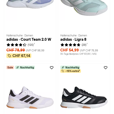
Hallenschuhe · Damen
Hallenschuhe · Damen
adidas · Court Team 2.0 W
adidas · Ligra 8
1
1
(120)
(29)
CHF 78,99
CHF 54,99
UVP CHF 98,99
UVP CHF 76,99
30-Tage Bestpreis: CHF 63,99 (-14%)
CHF 67,14
Sale
Nachhaltig
Nachhaltig
-15% extra²