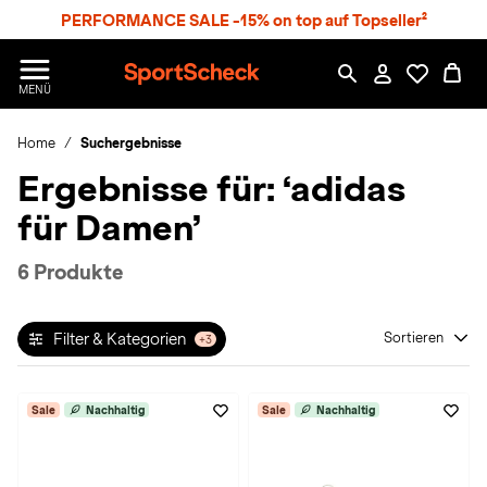
S
PERFORMANCE SALE -15% on top auf Topseller²
p
r
n
S
MENÜ
g
p
e
o
z
Home
Suchergebnisse
r
u
t
Ergebnisse für:
‘adidas
m
S
H
c
für Damen’
a
h
u
e
p
c
6 Produkte
t
k
n
h
Filter & Kategorien
Sortieren
+3
a
t
Sale
Nachhaltig
Sale
Nachhaltig