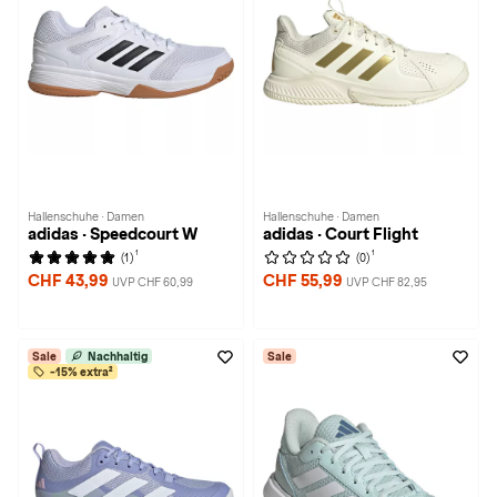
Hallenschuhe · Damen
Hallenschuhe · Damen
adidas · Speedcourt W
adidas · Court Flight
1
1
(1)
(0)
CHF 43,99
CHF 55,99
UVP CHF 60,99
UVP CHF 82,95
Sale
Nachhaltig
Sale
-15% extra²