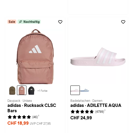
Sale
Nachhaltig
+1 Farbe
Daypack · Unisex
Badelatschen · Damen
adidas · Rucksack CLSC
adidas · ADILETTE AQUA
Bars
1
(4799)
1
(46)
CHF 24,99
CHF 18,99
UVP CHF 27,95