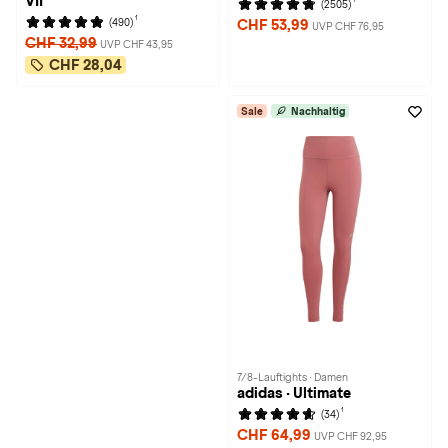
VII
(2505)
1
(490)
CHF 53,99
UVP CHF 76,95
CHF 32,99
UVP CHF 43,95
CHF 28,04
Sale
Nachhaltig
7/8-Lauftights · Damen
adidas · Ultimate
1
(34)
CHF 64,99
UVP CHF 92,95