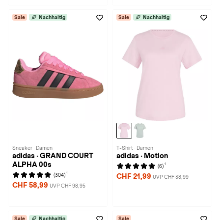
Sale
Nachhaltig
Sale
Nachhaltig
Sneaker · Damen
T-Shirt · Damen
adidas · GRAND COURT
adidas · Motion
ALPHA 00s
1
(6)
1
(304)
CHF 21,99
UVP CHF 38,99
CHF 58,99
UVP CHF 98,95
Sale
Nachhaltig
Sale