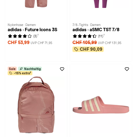
Nylonhose · Damen
7/8-Tights · Damen
adidas · Future Icons 3S
adidas · aSMC TST 7/8
1
1
(3)
(11)
CHF 53,99
CHF 105,99
UVP CHF 71,95
UVP CHF 131,95
CHF 90,09
Sale
Nachhaltig
-15% extra²