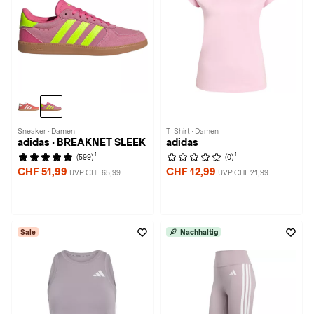
Sneaker · Damen
T-Shirt · Damen
adidas · BREAKNET SLEEK
adidas
1
1
(599)
(0)
CHF 51,99
CHF 12,99
UVP CHF 65,99
UVP CHF 21,99
Sale
Nachhaltig