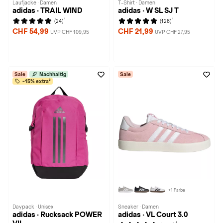
Laufjacke · Damen
T-Shirt · Damen
adidas · TRAIL WIND
adidas · W SL SJ T
1
1
(24)
(128)
CHF 54,99
CHF 21,99
UVP CHF 109,95
UVP CHF 27,95
Sale
Nachhaltig
Sale
-15% extra²
+1 Farbe
Daypack · Unisex
Sneaker · Damen
adidas · Rucksack POWER
adidas · VL Court 3.0
1