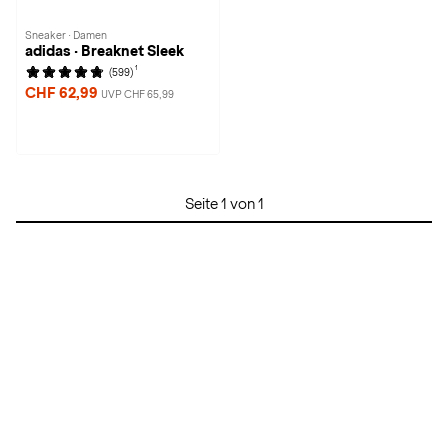
Sneaker · Damen
adidas · Breaknet Sleek
1
(599)
CHF 62,99
UVP CHF 65,99
Seite 1 von 1