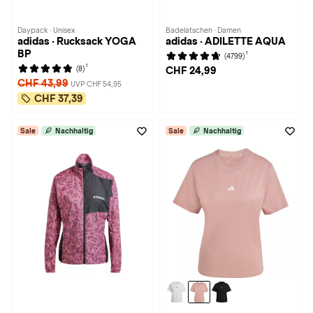
Daypack · Unisex
Badelatschen · Damen
adidas · Rucksack YOGA
adidas · ADILETTE AQUA
BP
1
(4799)
1
(8)
CHF 24,99
CHF 43,99
UVP CHF 54,95
CHF 37,39
Sale
Nachhaltig
Sale
Nachhaltig