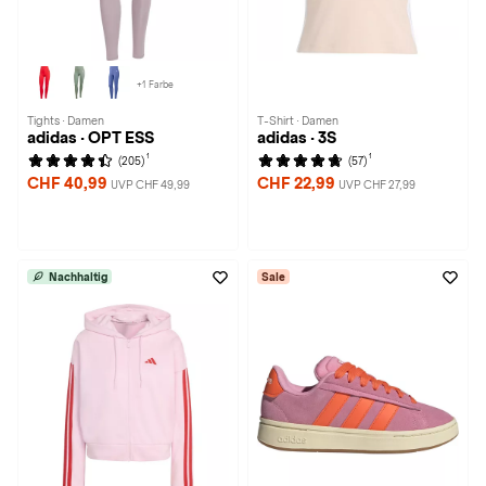
+1 Farbe
Tights · Damen
T-Shirt · Damen
adidas · OPT ESS
adidas · 3S
1
1
(205)
(57)
CHF 40,99
CHF 22,99
UVP CHF 49,99
UVP CHF 27,99
Nachhaltig
Sale