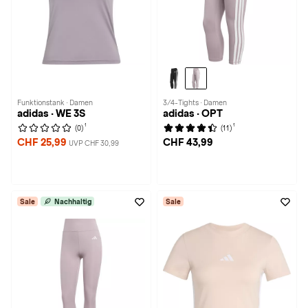
Funktionstank · Damen
3/4-Tights · Damen
adidas · WE 3S
adidas · OPT
1
1
(0)
(11)
CHF 25,99
CHF 43,99
UVP CHF 30,99
Sale
Nachhaltig
Sale