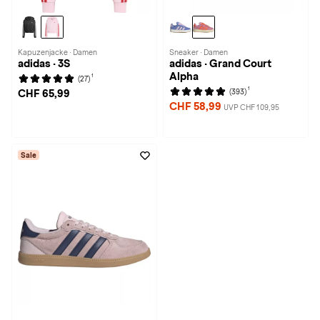
Kapuzenjacke · Damen
Sneaker · Damen
adidas · 3S
adidas · Grand Court
Alpha
1
(27)
1
(393)
CHF 65,99
CHF 58,99
UVP CHF 109,95
Sale