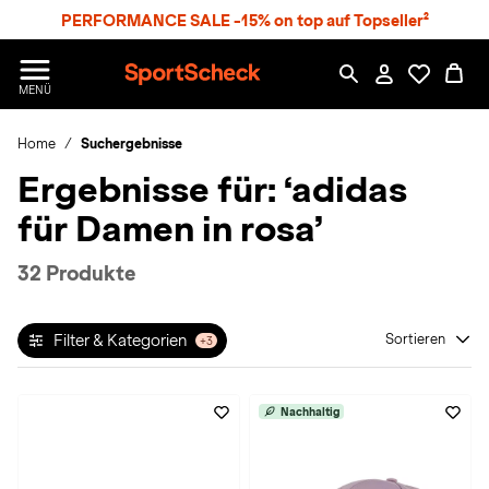
S
PERFORMANCE SALE -15% on top auf Topseller²
p
r
n
S
MENÜ
g
p
e
o
z
Home
Suchergebnisse
r
u
t
Ergebnisse für:
‘adidas
m
S
H
c
für Damen in rosa’
a
h
u
e
p
c
32 Produkte
t
k
n
h
Filter & Kategorien
Sortieren
+3
a
t
Nachhaltig