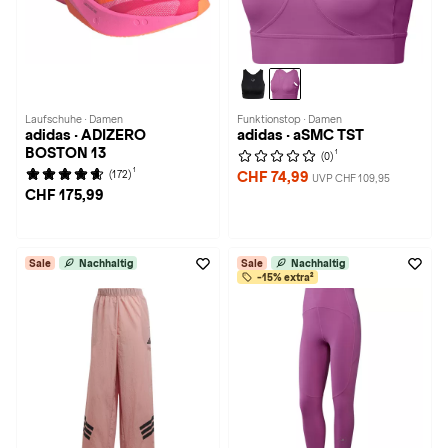
Laufschuhe · Damen
Funktionstop · Damen
adidas · ADIZERO
adidas · aSMC TST
BOSTON 13
1
(0)
1
(172)
CHF 74,99
UVP CHF 109,95
CHF 175,99
Sale
Nachhaltig
Sale
Nachhaltig
-15% extra²