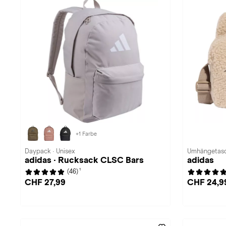
+1 Farbe
Daypack · Unisex
Umhängetasch
adidas · Rucksack CLSC Bars
adidas
1
(46)
CHF 27,99
CHF 24,9