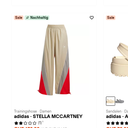
Sale
Nachhaltig
Sale
Trainingshose · Damen
Sandalen · 
adidas · STELLA MCCARTNEY
adidas · 
1
(1)