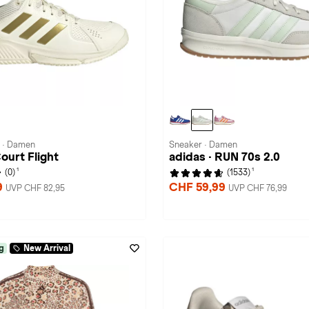
 · Damen
Sneaker · Damen
Court Flight
adidas · RUN 70s 2.0
1
1
(0)
(1533)
9
CHF 59,99
UVP CHF 82,95
UVP CHF 76,99
g
New Arrival