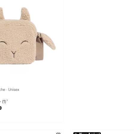
e · Unisex
1
(1)
9