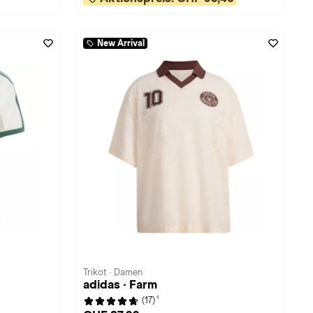
New Arrival
Trikot · Damen
adidas · Farm
1
(17)