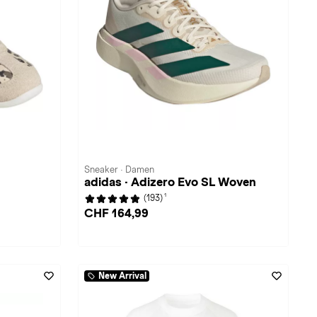
Sneaker · Damen
adidas · Adizero Evo SL Woven
1
(193)
CHF 164,99
New Arrival