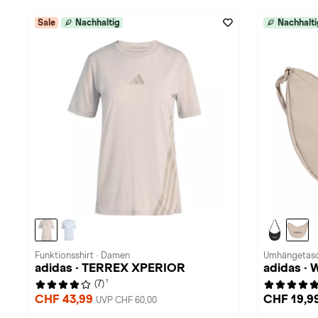
Sale
Nachhaltig
Nachhalti
Funktionsshirt · Damen
Umhängetasch
adidas · TERREX XPERIOR
adidas ·
1
(7)
CHF 43,99
CHF 19,9
UVP CHF 60,00