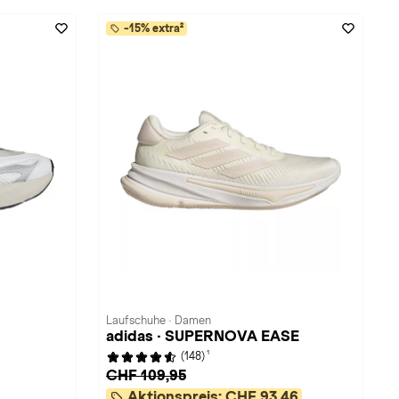
-15% extra²
Laufschuhe · Damen
adidas · SUPERNOVA EASE
1
(148)
CHF 109,95
Aktionspreis:
CHF 93,46