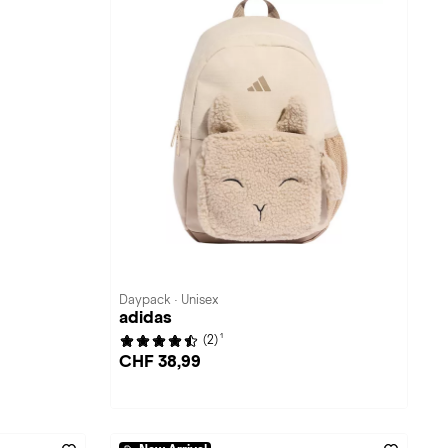
Daypack · Unisex
adidas
1
(2)
CHF 38,99