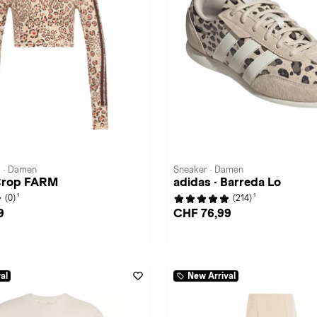
t · Damen
Sneaker · Damen
 Crop FARM
adidas · Barreda Lo
1
1
(0)
(214)
9
CHF 76,99
al
New Arrival