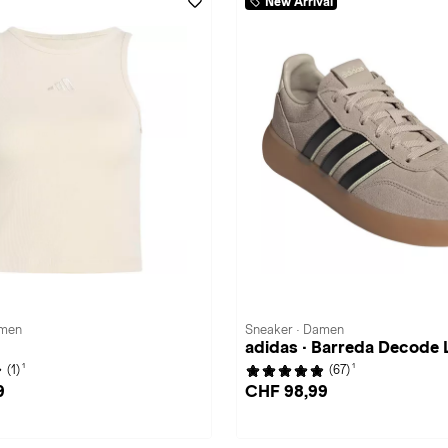
New Arrival
amen
Sneaker · Damen
adidas · Barreda Decode 
1
1
(1)
(67)
9
CHF 98,99