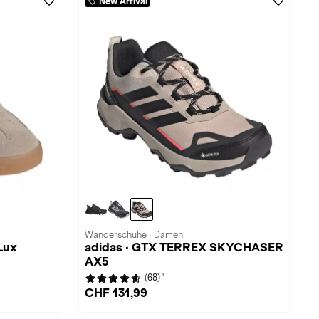
New Arrival
Wanderschuhe · Damen
Lux
adidas · GTX TERREX SKYCHASER
AX5
1
(68)
CHF 131,99