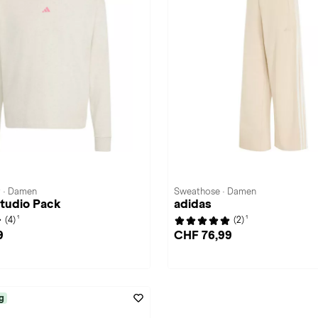
t · Damen
Sweathose · Damen
Studio Pack
adidas
1
1
(4)
(2)
9
CHF 76,99
g