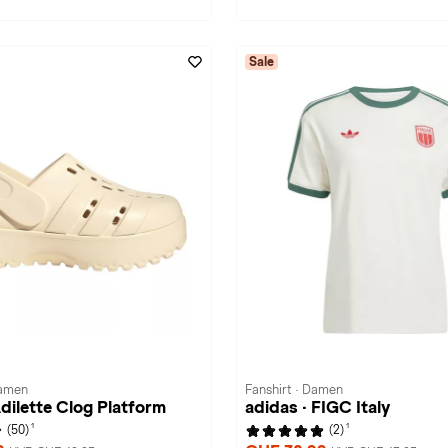
Sale
Damen
Fanshirt · Damen
Adilette Clog Platform
adidas · FIGC Italy
1
1
(50)
(2)