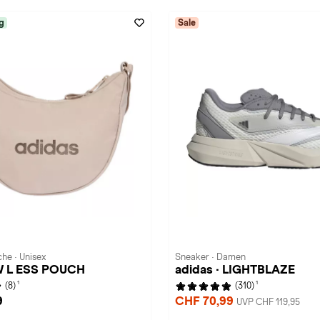
g
Sale
e · Unisex
Sneaker · Damen
 W L ESS POUCH
adidas · LIGHTBLAZE
1
1
(8)
(310)
9
CHF 70,99
UVP CHF 119,95