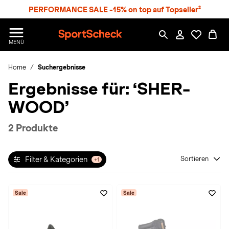
S
PERFORMANCE SALE -15% on top auf Topseller²
p
r
n
S
MENÜ
g
p
e
o
z
Home
Suchergebnisse
r
u
t
Ergebnisse für:
‘SHER-
m
S
H
c
WOOD’
a
h
u
e
p
c
2 Produkte
t
k
n
h
Filter & Kategorien
Sortieren
+1
a
t
Sale
Sale