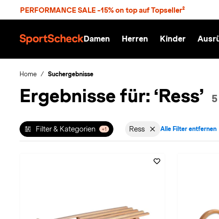
S
PERFORMANCE SALE -15% on top auf Topseller²
p
r
n
Damen
Herren
Kinder
Ausr
g
S
e
p
z
o
u
r
Home
Suchergebnisse
m
t
Ergebnisse für:
‘Ress’
H
S
5
a
c
u
h
p
e
t
c
Filter & Kategorien
Ress
Alle Filter entfernen
+1
Filter aktiv für Marke: R
k
n
h
a
t