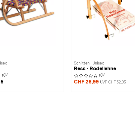
isex
Schlitten · Unisex
Ress · Rodellehne
1
1
(0)
(0)
95
CHF 26,99
UVP CHF 32,95