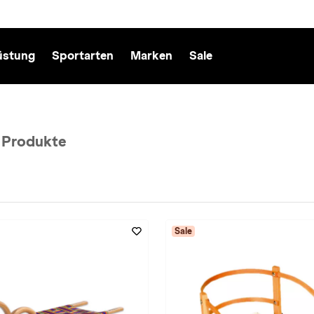
üstung
Sportarten
Marken
Sale
 Produkte
ess entfernen
Sale