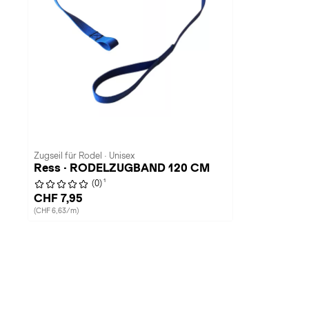
Zugseil für Rodel · Unisex
Ress · RODELZUGBAND 120 CM
1
(0)
CHF 7,95
(CHF 6,63/m)