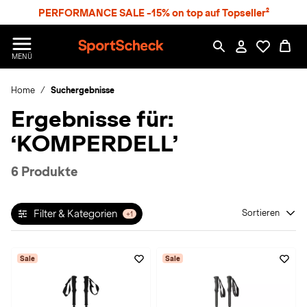
S
PERFORMANCE SALE -15% on top auf Topseller²
p
r
n
S
MENÜ
g
p
e
o
z
Home
Suchergebnisse
r
u
t
Ergebnisse für:
m
S
H
c
‘KOMPERDELL’
a
h
u
e
p
c
6 Produkte
t
k
n
h
Filter & Kategorien
Sortieren
+1
a
t
Sale
Sale