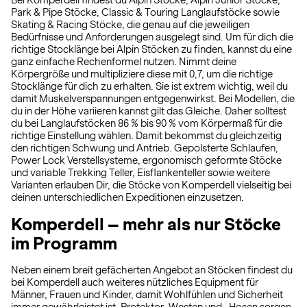
Bei Komperdell findest du Alpin Stöcke, Alpin Junior Stöcke,
Park & Pipe Stöcke, Classic & Touring Langlaufstöcke sowie
Skating & Racing Stöcke, die genau auf die jeweiligen
Bedürfnisse und Anforderungen ausgelegt sind. Um für dich die
richtige Stocklänge bei Alpin Stöcken zu finden, kannst du eine
ganz einfache Rechenformel nutzen. Nimmt deine
Körpergröße und multipliziere diese mit 0,7, um die richtige
Stocklänge für dich zu erhalten. Sie ist extrem wichtig, weil du
damit Muskelverspannungen entgegenwirkst. Bei Modellen, die
du in der Höhe variieren kannst gilt das Gleiche. Daher solltest
du bei Langlaufstöcken 86 % bis 90 % vom Körpermaß für die
richtige Einstellung wählen. Damit bekommst du gleichzeitig
den richtigen Schwung und Antrieb. Gepolsterte Schlaufen,
Power Lock Verstellsysteme, ergonomisch geformte Stöcke
und variable Trekking Teller, Eisflankenteller sowie weitere
Varianten erlauben Dir, die Stöcke von Komperdell vielseitig bei
deinen unterschiedlichen Expeditionen einzusetzen.
Komperdell – mehr als nur Stöcke
im Programm
Neben einem breit gefächerten Angebot an Stöcken findest du
bei Komperdell auch weiteres nützliches Equipment für
Männer, Frauen und Kinder, damit Wohlfühlen und Sicherheit