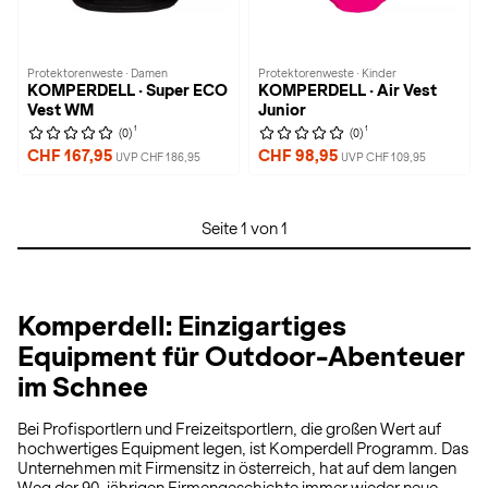
Protektorenweste · Damen
Protektorenweste · Kinder
KOMPERDELL · Super ECO
KOMPERDELL · Air Vest
Vest WM
Junior
1
1
(0)
(0)
CHF 167,95
CHF 98,95
UVP CHF 186,95
UVP CHF 109,95
Seite 1 von 1
Komperdell: Einzigartiges
Equipment für Outdoor-Abenteuer
im Schnee
Bei Profisportlern und Freizeitsportlern, die großen Wert auf
hochwertiges Equipment legen, ist Komperdell Programm. Das
Unternehmen mit Firmensitz in österreich, hat auf dem langen