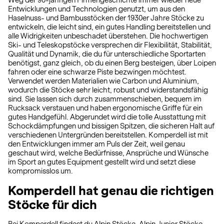
Weg der 90-jährigen Firmengeschichte immer wieder neue
Entwicklungen und Technologien genutzt, um aus den
Haselnuss- und Bambusstöcken der 1930er Jahre Stöcke zu
entwickeln, die leicht sind, ein gutes Handling bereitstellen und
alle Widrigkeiten unbeschadet überstehen. Die hochwertigen
Ski- und Teleskopstöcke versprechen dir Flexibilität, Stabilität,
Qualität und Dynamik, die du für unterschiedliche Sportarten
benötigst, ganz gleich, ob du einen Berg besteigen, über Loipen
fahren oder eine schwarze Piste bezwingen möchtest.
Verwendet werden Materialien wie Carbon und Aluminium,
wodurch die Stöcke sehr leicht, robust und widerstandsfähig
sind. Sie lassen sich durch zusammenschieben, bequem im
Rucksack verstauen und haben ergonomische Griffe für ein
gutes Handgefühl. Abgerundet wird die tolle Ausstattung mit
Schockdämpfungen und bissigen Spitzen, die sicheren Halt auf
verschiedenen Untergründen bereitstellen. Komperdell ist mit
den Entwicklungen immer am Puls der Zeit, weil genau
geschaut wird, welche Bedürfnisse, Ansprüche und Wünsche
im Sport an gutes Equipment gestellt wird und setzt diese
kompromisslos um.
Komperdell hat genau die richtigen
Stöcke für dich