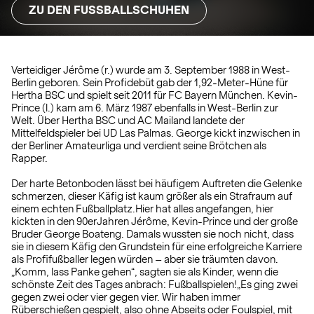
ZU DEN FUSSBALLSCHUHEN
Verteidiger Jérôme (r.) wurde am 3. September 1988 in West-
Berlin geboren. Sein Profidebüt gab der 1,92-Meter-Hüne für
Hertha BSC und spielt seit 2011 für FC Bayern München. Kevin-
Prince (l.) kam am 6. März 1987 ebenfalls in West-Berlin zur
Welt. Über Hertha BSC und AC Mailand landete der
Mittelfeldspieler bei UD Las Palmas. George kickt inzwischen in
der Berliner Amateurliga und verdient seine Brötchen als
Rapper.
Der harte Betonboden lässt bei häufigem Auftreten die Gelenke
schmerzen, dieser Käfig ist kaum größer als ein Strafraum auf
einem echten Fußballplatz.Hier hat alles angefangen, hier
kickten in den 90erJahren Jérôme, Kevin-Prince und der große
Bruder George Boateng. Damals wussten sie noch nicht, dass
sie in diesem Käfig den Grundstein für eine erfolgreiche Karriere
als Profifußballer legen würden – aber sie träumten davon.
„Komm, lass Panke gehen“, sagten sie als Kinder, wenn die
schönste Zeit des Tages anbrach: Fußballspielen!„Es ging zwei
gegen zwei oder vier gegen vier. Wir haben immer
Rüberschießen gespielt, also ohne Abseits oder Foulspiel, mit