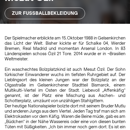
ZUR FUSSBALLBEKLEIDUNG
Der Spielmacher erblickte am 15.Oktober 1988 in Gelsenkirchen
das Licht der Welt. Bisher kickte er für Schalke 04, Werder
Bremen, Real Madrid und momentan Arsenal London. In 83
Länderspielen schoss Özil 21 Tore. 2014 wurde er in ¬Brasilien
Weltmeister.
Ein waschechtes Bolzplatzkind ist auch Mesut Özil. Der Sohn
türkischer Einwanderer wuchs im tiefsten Ruhrgebiet auf. Der
Lieblingsort des kleinen Jungen war der Bolzplatz an der
Olgastraße im Gelsenkirchener Stadtteil Bismarck, einem
Multikulti-Viertel im Osten der Stadt. Liebevoll „Affenkäfig“
genannt, ist der Platz eine Mischung aus Aschen- und
Schotterplatz, umzäunt von unzähligen Stahlgittern.
Der heutige Nationalspieler bolzte dort mit seinem Bruder Mutlu
und anderen Jungs aus dem Viertel. Jeden Tag traf man sich am
Elektrokasten vor dem Käfig. Waren die Beine müde, gab es am
„Büdchen“ in der Nähe Wassereis oder eine von diesen bunten
Tüten mit Süßigkeiten. „Ich bin immer noch gern dort. Es ist ein