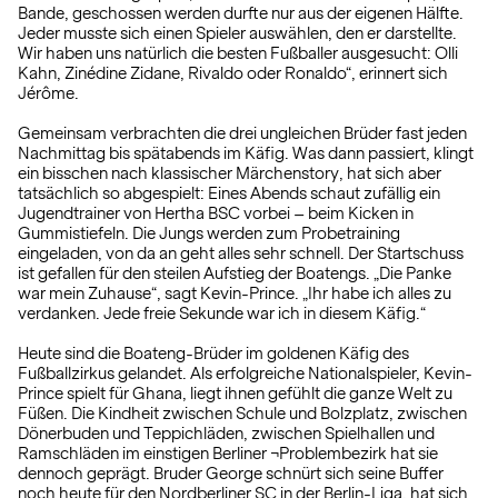
Bande, geschossen werden durfte nur aus der eigenen Hälfte.
Jeder musste sich einen Spieler auswählen, den er darstellte.
Wir haben uns natürlich die besten Fußballer ausgesucht: Olli
Kahn, Zinédine Zidane, Rivaldo oder Ronaldo“, erinnert sich
Jérôme.
Gemeinsam verbrachten die drei ungleichen Brüder fast jeden
Nachmittag bis spätabends im Käfig. Was dann passiert, klingt
ein bisschen nach klassischer Märchenstory, hat sich aber
tatsächlich so abgespielt: Eines Abends schaut zufällig ein
Jugendtrainer von Hertha BSC vorbei – beim Kicken in
Gummistiefeln. Die Jungs werden zum Probetraining
eingeladen, von da an geht alles sehr schnell. Der Startschuss
ist gefallen für den steilen Aufstieg der Boatengs. „Die Panke
war mein Zuhause“, sagt Kevin-Prince. „Ihr habe ich alles zu
verdanken. Jede freie Sekunde war ich in diesem Käfig.“
Heute sind die Boateng-Brüder im goldenen Käfig des
Fußballzirkus gelandet. Als erfolgreiche Nationalspieler, Kevin-
Prince spielt für Ghana, liegt ihnen gefühlt die ganze Welt zu
Füßen. Die Kindheit zwischen Schule und Bolzplatz, zwischen
Dönerbuden und Teppichläden, zwischen Spielhallen und
Ramschläden im einstigen Berliner ¬Problembezirk hat sie
dennoch geprägt. Bruder George schnürt sich seine Buffer
noch heute für den Nordberliner SC in der Berlin-Liga, hat sich