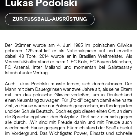
Lukas Podolski
ZUR FUSSBALL-AUSRÜSTUNG
Der Stürmer wurde am 4. Juni 1985 im polnischen Gliwice
geboren. 129-mal lief er als Nationalspieler auf und erzielte
dabei 48 Tore. 2014 wurde er in Brasilien Weltmeister. Als
Vereinsfußballer stand er beim 1. FC Köln, FC Bayern München,
FC Arsenal, Inter Mailand und momentan bei Galatasaray
Istanbul unter Vertrag.
Auch Lukas Podolski musste lernen, sich durchzuboxen. Der
Mann mit dem Dauergrinsen war zwei Jahre alt, als seine Eltern
mit ihm das polnische Gliwice verließen, um in Deutschland
einen Neuanfang zu wagen. Für „Poldi“ begann damit eine harte
Zeit, zu Hause wurde nur Polnisch gesprochen, im Kindergarten
und der Schule Deutsch. Doch es gab diesen einen Ort, an dem
die Sprache egal war: den Bolzplatz. Dort setzte er sich gegen
alle durch. „Wir sind mit Freude dahin und mit Freude auch
wieder nach Hause gegangen. Für mich stand der Spaß absolut
im Vordergrund. Das Wichtigste: Power, Einsatz und schnelle