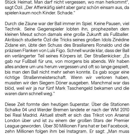
Stück Heimat. Man darf nicht vergessen, wo man herkommt“,
sagt Özil. „Der Affenkäfig sieht aber ganz schön einsam aus, da
spielen kaum noch Kinder. Schade.“
Durch die Zäune war der Ball immer im Spiel. Keine Pausen, viel
Technik. Seine Gegenspieler lobten ihn, prophezeiten dem
kleinen Mesut schon damals eine große Zukunft als Fußballer.
Akribisch studierte Özil die Tricks seines großen Idols Zinédine
Zidane ein, übte den Schuss des Brasilianers Ronaldo und die
präzisen Flanken von Luís Figo. Schnell wurde klar, dass der Ball
ein verlängerter Teil seines Körpers ist. Der Straßenkicker: „Es
gab nur Fußball für uns, von morgens bis abends. Wir haben
alles andere um uns herum vergessen und oft so lange gespielt,
bis man den Ball nicht mehr sehen konnte. Es gab sogar eine
richtige Straßenmeisterschaft. Wenn wir verloren haben,
mussten wir den Siegern Döner ausgeben. Manchmal war das
blöd, weil wir ja nur fünf Mark Taschengeld bekamen und die
waren dann schnell weg.“
Diese Zeit formte den heutigen Superstar. Über die Stationen
Schalke 04 und Werder Bremen landete er nach der WM 2010
bei Real Madrid. Aktuell streift er sich das Trikot von Arsenal
London über und ist zu einem der großen Stars der Premier
League geworden. Über 30 Millionen Fans hat er bei Facebook,
zehn Millionen folgen ihm bei Instagram. Er sagt: „Man muss