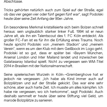
Abschlüsse.
Tricks gehörten natürlich auch zum Spiel auf der Straße, egal
ob das vier gegen vier oder fünf gegen fünf war“, sagt Podolski
heute über seine Zeit Anfang der 90er-Jahre.
Ein besonderes Merkmal kristallisierte sich beim Bolzen schnell
heraus: sein unglaublich starker linker Fuß. 1994 ist er neun
Jahre alt, als ihn ein Talentscout des 1. FC Köln entdeckt. Als
großer FC-Fan ist es für ihn die Erfüllung eines Traums. Noch
heute spricht Podolski von „meinem Stadion“ und „meinem
Verein“, wenn es um den Klub mit dem Geißbock im Logo geht.
Podolski ist so gut, dass er später bei ¬Bayern München,
Arsenal London und Inter Mailand landet und inzwischen bei
Galatasaray Istanbul spielt. Nicht zu vergessen sein WM-Titel
2014 in Brasilien mit der Nationalmannschaft.
Seine spielerischen Wurzeln in Köln-¬Gremberghove hat er
jedoch nie vergessen: „Ich habe als Kind immer auch auf
Bolzplätzen und auf der Straße gekickt. Das war eine sehr
schöne, aber auch harte Zeit. Ich musste um alles kämpfen. Ich
habe nie vergessen, wo ich herkomme“, sagt Podolski. Auch
deshalb sammelt er heute über seine Stiftung viel Geld, um
marode Bolzplätze zu sanieren.