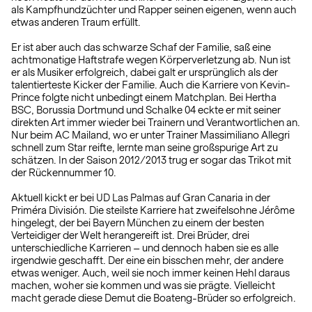
als Kampfhundzüchter und Rapper seinen eigenen, wenn auch
etwas anderen Traum erfüllt.
Er ist aber auch das schwarze Schaf der Familie, saß eine
achtmonatige Haftstrafe wegen Körperverletzung ab. Nun ist
er als Musiker erfolgreich, dabei galt er ursprünglich als der
talentierteste Kicker der Familie. Auch die Karriere von Kevin-
Prince folgte nicht unbedingt einem Matchplan. Bei Hertha
BSC, Borussia Dortmund und Schalke 04 eckte er mit seiner
direkten Art immer wieder bei Trainern und Verantwortlichen an.
Nur beim AC Mailand, wo er unter Trainer Massimiliano Allegri
schnell zum Star reifte, lernte man seine großspurige Art zu
schätzen. In der Saison 2012/2013 trug er sogar das Trikot mit
der Rückennummer 10.
Aktuell kickt er bei UD Las Palmas auf Gran Canaria in der
Priméra División. Die steilste Karriere hat zweifelsohne Jérôme
hingelegt, der bei Bayern München zu einem der besten
Verteidiger der Welt herangereift ist. Drei Brüder, drei
unterschiedliche Karrieren – und dennoch haben sie es alle
irgendwie geschafft. Der eine ein bisschen mehr, der andere
etwas weniger. Auch, weil sie noch immer keinen Hehl daraus
machen, woher sie kommen und was sie prägte. Vielleicht
macht gerade diese Demut die Boateng-Brüder so erfolgreich.