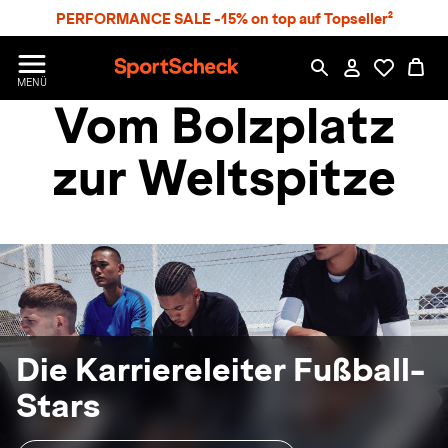
S
PERFORMANCE SALE -15% on top auf Topseller²
p
r
n
S
MENÜ
g
p
Vom Bolzplatz
e
o
z
r
u
t
zur Weltspitze
m
S
H
c
a
h
u
e
p
c
t
k
n
h
a
Die Karriereleiter Fußball-
t
Stars