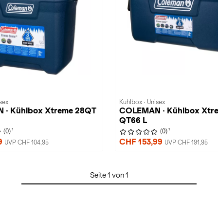
sex
Kühlbox · Unisex
· Kühlbox Xtreme 28QT
COLEMAN · Kühlbox Xtr
QT66 L
1
1
(0)
(0)
9
CHF 153,99
UVP CHF 104,95
UVP CHF 191,95
Seite 1 von 1