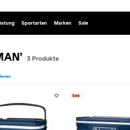
üstung
Sportarten
Marken
Sale
MAN’
3 Produkte
tfernen
ke: COLEMAN entfernen
Sale