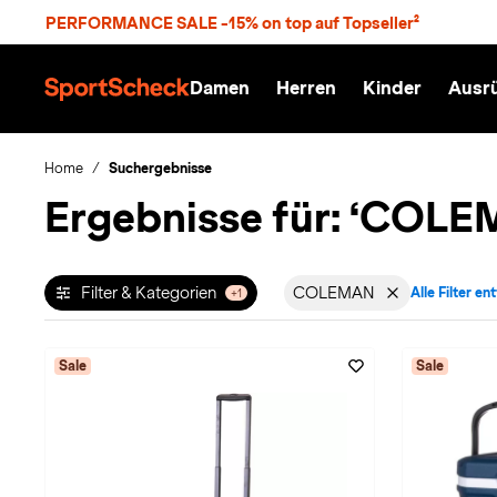
S
PERFORMANCE SALE -15% on top auf Topseller²
p
r
n
Damen
Herren
Kinder
Ausr
g
S
e
p
z
o
u
r
Home
Suchergebnisse
m
t
Ergebnisse für:
‘COLE
H
S
a
c
u
h
p
e
t
c
Filter & Kategorien
COLEMAN
Alle Filter en
+1
Filter aktiv für Mar
k
n
h
a
Sale
Sale
t