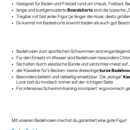
Geeignet für Baden und Freizeit rund um Urlaub, Freibad, 
lange und buntgemusterte
Boardshorts
sind die typische „
Tragbar mit fast jeder Figur (je länger die Hose, desto größer 
Du kannst mit Badeshorts sowohl baden als auch gut Beachvo
Badehosen zum sportlichen Schwimmen sind enganliegend 
Für den Einsatz im Wasser sind Badehosen besonders Chlorr
Sie halten durch elastische Bünde und verzichten meist auf 
der Klassiker für’s Becken: kleine dreieckige
kurze Badehos
Besonders beliebt und vielseitig einsetzbar: Die „eckige“
Ka
Look bist du modisch immer auf der richtigen Seite
Für intensives Schwimmtraining konzipiert: ergonomisch g
Mit unseren Badehosen machst du garantiert eine gute Figur!