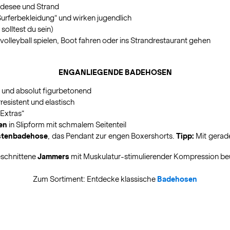
Badesee und Strand
Surferbekleidung“ und wirken jugendlich
solltest du sein)
lleyball spielen, Boot fahren oder ins Strandrestaurant gehen
ENGANLIEGENDE BADEHOSEN
und absolut figurbetonend
esistent und elastisch
„Extras“
en
in Slipform mit schmalem Seitenteil
stenbadehose
, das Pendant zur engen Boxershorts.
Tipp:
Mit gerade
eschnittene
Jammers
mit Muskulatur-stimulierender Kompression b
Zum Sortiment: Entdecke klassische
Badehosen