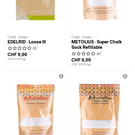
Chalk · Unisex
Chalk · Unisex
EDELRID · Loose III
METOLIUS · Super Chalk
Sock Refillable
1
(0)
1
(0)
CHF 9,00
(CHF 30,00/kg)
CHF 6,00
(CHF 193,55/kg)