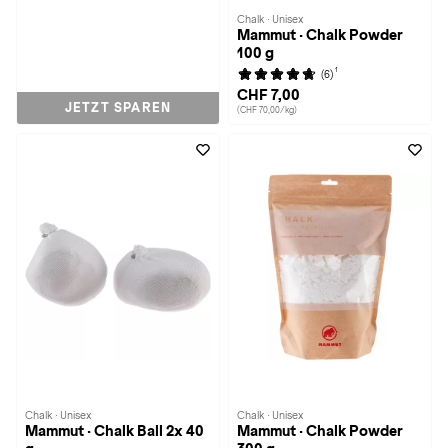
Chalk · Unisex
Mammut · Chalk Powder
100 g
1
(6)
CHF 7,00
JETZT SPAREN
(CHF 70,00/kg)
Chalk · Unisex
Chalk · Unisex
Mammut · Chalk Ball 2x 40
Mammut · Chalk Powder