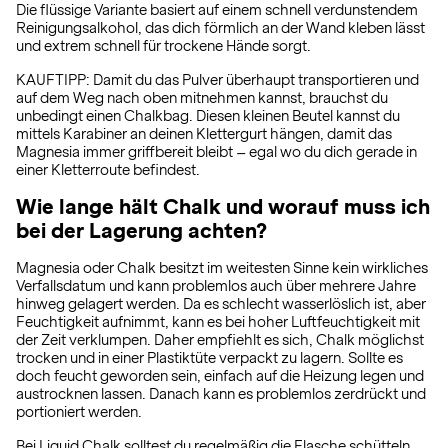
Die flüssige Variante basiert auf einem schnell verdunstendem
Reinigungsalkohol, das dich förmlich an der Wand kleben lässt
und extrem schnell für trockene Hände sorgt.
KAUFTIPP: Damit du das Pulver überhaupt transportieren und
auf dem Weg nach oben mitnehmen kannst, brauchst du
unbedingt einen Chalkbag. Diesen kleinen Beutel kannst du
mittels Karabiner an deinen Klettergurt hängen, damit das
Magnesia immer griffbereit bleibt – egal wo du dich gerade in
einer Kletterroute befindest.
Wie lange hält Chalk und worauf muss ich
bei der Lagerung achten?
Magnesia oder Chalk besitzt im weitesten Sinne kein wirkliches
Verfallsdatum und kann problemlos auch über mehrere Jahre
hinweg gelagert werden. Da es schlecht wasserlöslich ist, aber
Feuchtigkeit aufnimmt, kann es bei hoher Luftfeuchtigkeit mit
der Zeit verklumpen. Daher empfiehlt es sich, Chalk möglichst
trocken und in einer Plastiktüte verpackt zu lagern. Sollte es
doch feucht geworden sein, einfach auf die Heizung legen und
austrocknen lassen. Danach kann es problemlos zerdrückt und
portioniert werden.
Bei Liquid Chalk solltest du regelmäßig die Flasche schütteln