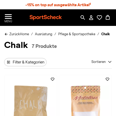
S
-15% on top auf ausgewählte Artikel²
p
r
n
S
MENÜ
g
p
e
o
z
Zurück
Home
Ausrüstung
Pflege & Sportapotheke
Chalk
r
u
t
Chalk
m
S
7 Produkte
H
c
a
h
u
e
p
Filter & Kategorien
Sortieren
c
t
k
n
h
a
t