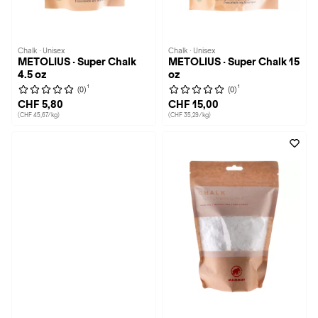
Chalk · Unisex
Chalk · Unisex
METOLIUS · Super Chalk
METOLIUS · Super Chalk 15
4.5 oz
oz
1
1
(0)
(0)
CHF 5,80
CHF 15,00
(CHF 45,67/kg)
(CHF 35,29/kg)