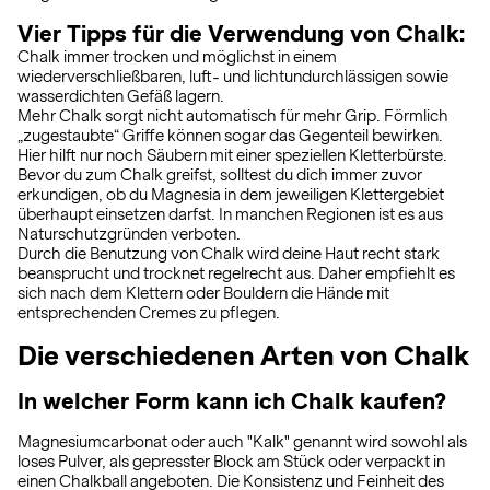
Vier Tipps für die Verwendung von Chalk:
Chalk immer trocken und möglichst in einem
wiederverschließbaren, luft- und lichtundurchlässigen sowie
wasserdichten Gefäß lagern.
Mehr Chalk sorgt nicht automatisch für mehr Grip. Förmlich
„zugestaubte“ Griffe können sogar das Gegenteil bewirken.
Hier hilft nur noch Säubern mit einer speziellen Kletterbürste.
Bevor du zum Chalk greifst, solltest du dich immer zuvor
erkundigen, ob du Magnesia in dem jeweiligen Klettergebiet
überhaupt einsetzen darfst. In manchen Regionen ist es aus
Naturschutzgründen verboten.
Durch die Benutzung von Chalk wird deine Haut recht stark
beansprucht und trocknet regelrecht aus. Daher empfiehlt es
sich nach dem Klettern oder Bouldern die Hände mit
entsprechenden Cremes zu pflegen.
Die verschiedenen Arten von Chalk
In welcher Form kann ich Chalk kaufen?
Magnesiumcarbonat oder auch "Kalk" genannt wird sowohl als
loses Pulver, als gepresster Block am Stück oder verpackt in
einen Chalkball angeboten. Die Konsistenz und Feinheit des