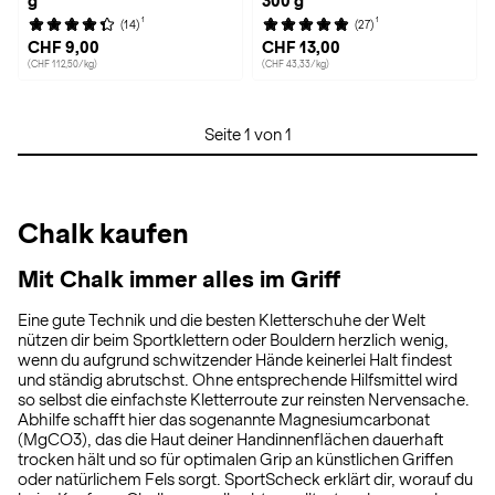
g
300 g
1
1
(14)
(27)
CHF 9,00
CHF 13,00
(CHF 112,50/kg)
(CHF 43,33/kg)
Seite 1 von 1
Chalk kaufen
Mit Chalk immer alles im Griff
Eine gute Technik und die besten Kletterschuhe der Welt
nützen dir beim Sportklettern oder Bouldern herzlich wenig,
wenn du aufgrund schwitzender Hände keinerlei Halt findest
und ständig abrutschst. Ohne entsprechende Hilfsmittel wird
so selbst die einfachste Kletterroute zur reinsten Nervensache.
Abhilfe schafft hier das sogenannte Magnesiumcarbonat
(MgCO3), das die Haut deiner Handinnenflächen dauerhaft
trocken hält und so für optimalen Grip an künstlichen Griffen
oder natürlichem Fels sorgt. SportScheck erklärt dir, worauf du