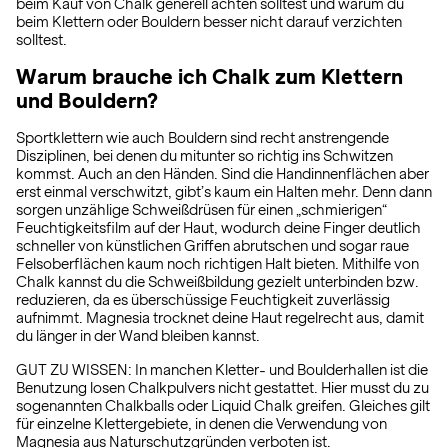
beim Kauf von Chalk generell achten solltest und warum du
beim Klettern oder Bouldern besser nicht darauf verzichten
solltest.
Warum brauche ich Chalk zum Klettern
und Bouldern?
Sportklettern wie auch Bouldern sind recht anstrengende
Disziplinen, bei denen du mitunter so richtig ins Schwitzen
kommst. Auch an den Händen. Sind die Handinnenflächen aber
erst einmal verschwitzt, gibt’s kaum ein Halten mehr. Denn dann
sorgen unzählige Schweißdrüsen für einen „schmierigen“
Feuchtigkeitsfilm auf der Haut, wodurch deine Finger deutlich
schneller von künstlichen Griffen abrutschen und sogar raue
Felsoberflächen kaum noch richtigen Halt bieten. Mithilfe von
Chalk kannst du die Schweißbildung gezielt unterbinden bzw.
reduzieren, da es überschüssige Feuchtigkeit zuverlässig
aufnimmt. Magnesia trocknet deine Haut regelrecht aus, damit
du länger in der Wand bleiben kannst.
GUT ZU WISSEN: In manchen Kletter- und Boulderhallen ist die
Benutzung losen Chalkpulvers nicht gestattet. Hier musst du zu
sogenannten Chalkballs oder Liquid Chalk greifen. Gleiches gilt
für einzelne Klettergebiete, in denen die Verwendung von
Magnesia aus Naturschutzgründen verboten ist.