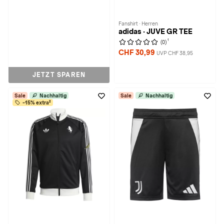
Fanshirt · Herren
adidas · JUVE GR TEE
1
(0)
CHF 30,99
UVP CHF 38,95
JETZT SPAREN
Sale
Nachhaltig
Sale
Nachhaltig
-15% extra²