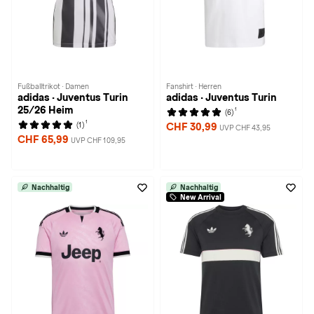
Fußballtrikot · Damen
Fanshirt · Herren
adidas · Juventus Turin
adidas · Juventus Turin
25/26 Heim
1
(6)
1
(1)
CHF 30,99
UVP CHF 43,95
CHF 65,99
UVP CHF 109,95
Nachhaltig
Nachhaltig
New Arrival