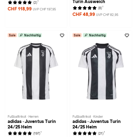
Turin Ausweich
1
(2)
1
(8)
CHF 118,99
UVP CHF 197,95
CHF 48,99
UVP CHF 82,95
Sale
Nachhaltig
Sale
Nachhaltig
Fußballtrikot · Herren
Fußballtrikot · Kinder
adidas · Juventus Turin
adidas · Juventus Turin
24/25 Heim
24/25 Heim
1
1
(197)
(21)