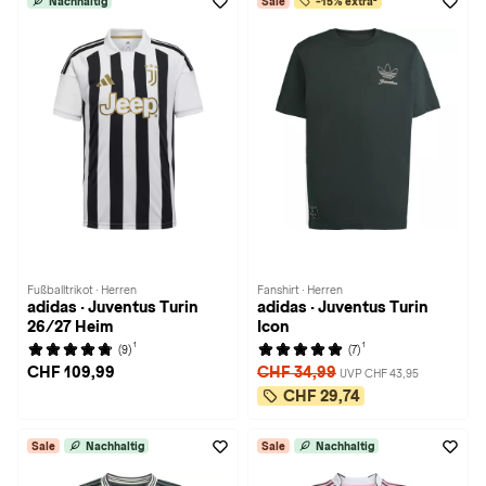
Nachhaltig
Sale
-15% extra²
Fußballtrikot · Herren
Fanshirt · Herren
adidas · Juventus Turin
adidas · Juventus Turin
26/27 Heim
Icon
1
1
(9)
(7)
CHF 109,99
CHF 34,99
UVP CHF 43,95
CHF 29,74
Sale
Nachhaltig
Sale
Nachhaltig