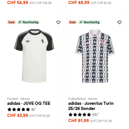
CHF 54,99
CHF 48,99
UVP CHF 109,95
UVP CHF 82,95
Sale
Nachhaltig
Sale
Nachhaltig
Fanshirt · Herren
Fußballtrikot · Herren
adidas · JUVE OG TEE
adidas · Juventus Turin
25/26 Sonder
1
(6)
1
(12)
CHF 43,99
UVP CHF 54,95
CHF 81,99
UVP CHF 131,95