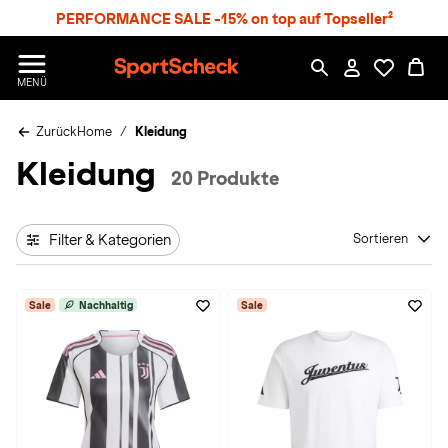
S
PERFORMANCE SALE -15% on top auf Topseller²
p
r
n
S
MENÜ
g
p
e
o
z
Zurück
Home
Kleidung
r
u
t
Kleidung
m
S
20 Produkte
H
c
a
h
u
e
p
Filter & Kategorien
Sortieren
c
t
k
n
Sale
Nachhaltig
Sale
h
a
t