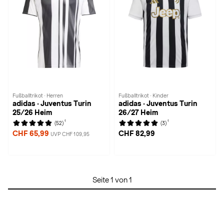
Fußballtrikot · Herren
Fußballtrikot · Kinder
adidas · Juventus Turin
adidas · Juventus Turin
25/26 Heim
26/27 Heim
1
1
(52)
(3)
CHF 65,99
CHF 82,99
UVP CHF 109,95
Seite 1 von 1