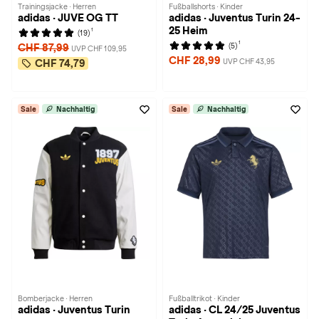
Trainingsjacke · Herren
Fußballshorts · Kinder
adidas · JUVE OG TT
adidas · Juventus Turin 24-
25 Heim
1
(19)
1
(5)
CHF 87,99
UVP CHF 109,95
CHF 28,99
UVP CHF 43,95
CHF 74,79
Sale
Nachhaltig
Sale
Nachhaltig
Bomberjacke · Herren
Fußballtrikot · Kinder
adidas · Juventus Turin
adidas · CL 24/25 Juventus