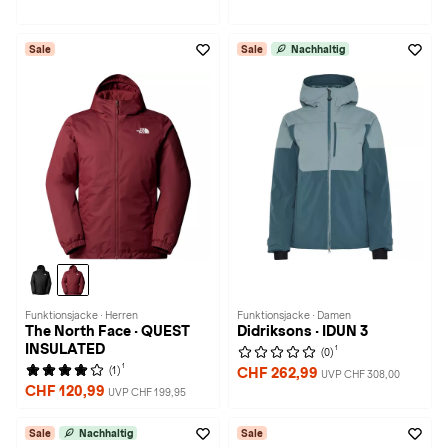
Sale
Sale
Nachhaltig
Funktionsjacke · Herren
Funktionsjacke · Damen
The North Face · QUEST
Didriksons · IDUN 3
INSULATED
1
(0)
1
(1)
CHF 262,99
UVP CHF 308,00
CHF 120,99
UVP CHF 199,95
Sale
Nachhaltig
Sale