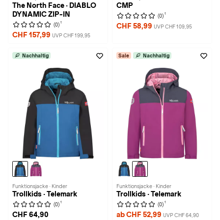
The North Face · DIABLO
CMP
DYNAMIC ZIP-IN
1
(0)
1
(0)
CHF 58,99
UVP CHF 109,95
CHF 157,99
UVP CHF 199,95
Nachhaltig
Sale
Nachhaltig
Funktionsjacke · Kinder
Funktionsjacke · Kinder
Trollkids · Telemark
Trollkids · Telemark
1
1
(0)
(0)
CHF 64,90
ab CHF 52,99
UVP CHF 64,90