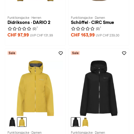
Funktionsjacke · Herren
Funktionsjacke · Damen
Didriksons · DARIO 2
Schöffel · CIRC Smue
1
1
(0)
(0)
CHF 97,99
CHF 163,99
UVP CHF 131,99
UVP CHF 239,00
Sale
Sale
Funktionsjacke · Damen
Funktionsjacke · Damen