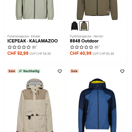
Funktionsjacke · Kinder
Funktionsjacke · Herren
ICEPEAK · KALAMAZOO
8848 Outdoor
1
1
(0)
(0)
CHF 52,99
CHF 40,99
UVP CHF 59,95
UVP CHF 82,99
Sale
Nachhaltig
Sale