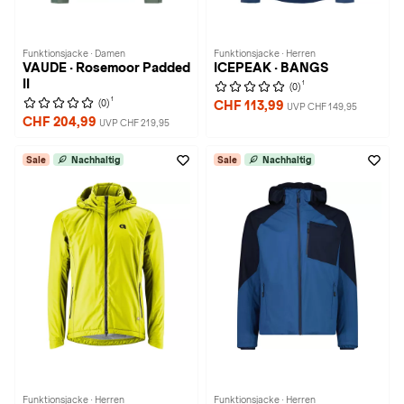
Funktionsjacke · Damen
Funktionsjacke · Herren
VAUDE · Rosemoor Padded
ICEPEAK · BANGS
II
1
(0)
1
(0)
CHF 113,99
UVP CHF 149,95
CHF 204,99
UVP CHF 219,95
Sale
Nachhaltig
Sale
Nachhaltig
Funktionsjacke · Herren
Funktionsjacke · Herren