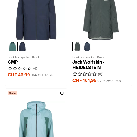
Funktionsjacke · Kinder
Funktionsjacke · Damen
CMP
Jack Wolfskin ·
HEIDELSTEIN
1
(0)
1
(0)
CHF 42,99
UVP CHF 54,95
CHF 161,95
UVP CHF 219,00
Sale