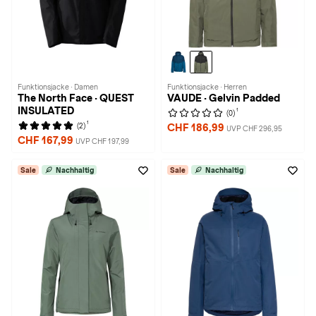
Funktionsjacke · Damen
Funktionsjacke · Herren
The North Face · QUEST
VAUDE · Gelvin Padded
INSULATED
1
(0)
1
(2)
CHF 186,99
UVP CHF 296,95
CHF 167,99
UVP CHF 197,99
Sale
Nachhaltig
Sale
Nachhaltig