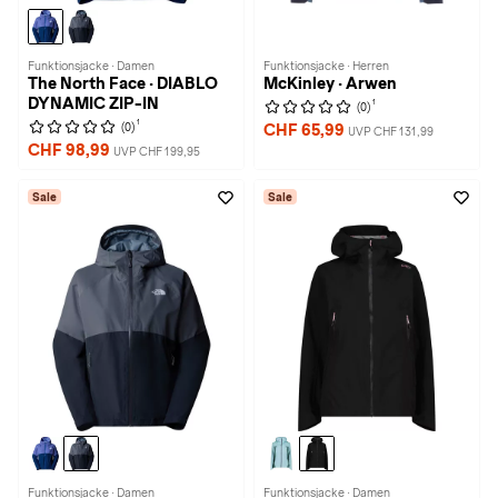
Funktionsjacke · Damen
Funktionsjacke · Herren
The North Face · DIABLO
McKinley · Arwen
DYNAMIC ZIP-IN
1
(0)
1
(0)
CHF 65,99
UVP CHF 131,99
CHF 98,99
UVP CHF 199,95
Sale
Sale
Funktionsjacke · Damen
Funktionsjacke · Damen