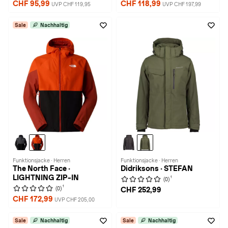
CHF 95,99
CHF 118,99
UVP CHF 119,95
UVP CHF 197,99
Sale
Nachhaltig
Funktionsjacke · Herren
Funktionsjacke · Herren
The North Face ·
Didriksons · STEFAN
LIGHTNING ZIP-IN
1
(0)
1
(0)
CHF 252,99
CHF 172,99
UVP CHF 205,00
Sale
Nachhaltig
Sale
Nachhaltig