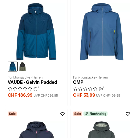
Funktionsjacke · Herren
Funktionsjacke · Herren
VAUDE · Gelvin Padded
CMP
1
1
(0)
(0)
CHF 186,99
CHF 53,99
UVP CHF 296,95
UVP CHF 109,95
Sale
Sale
Nachhaltig