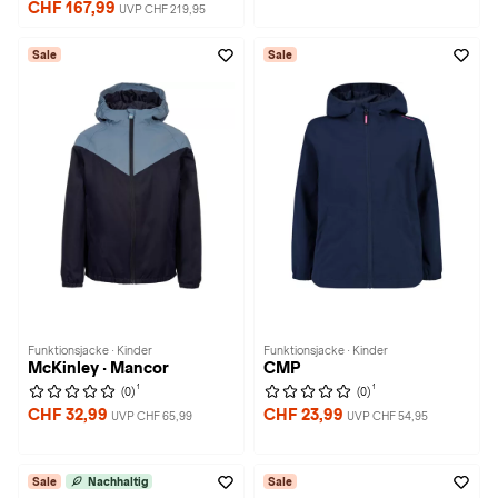
CHF 167,99
UVP CHF 219,95
Sale
Sale
Funktionsjacke · Kinder
Funktionsjacke · Kinder
McKinley · Mancor
CMP
1
1
(0)
(0)
CHF 32,99
CHF 23,99
UVP CHF 65,99
UVP CHF 54,95
Sale
Nachhaltig
Sale