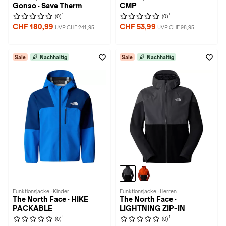
Gonso · Save Therm
CMP
1
1
(0)
(0)
CHF 180,99
CHF 53,99
UVP CHF 241,95
UVP CHF 98,95
Sale
Nachhaltig
Sale
Nachhaltig
Funktionsjacke · Kinder
Funktionsjacke · Herren
The North Face · HIKE
The North Face ·
PACKABLE
LIGHTNING ZIP-IN
1
1
(0)
(0)