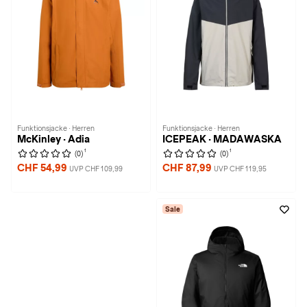
Funktionsjacke · Herren
Funktionsjacke · Herren
McKinley · Adia
ICEPEAK · MADAWASKA
1
1
(0)
(0)
CHF 54,99
CHF 87,99
UVP CHF 109,99
UVP CHF 119,95
Sale