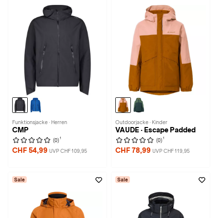
Funktionsjacke · Herren
Outdoorjacke · Kinder
CMP
VAUDE · Escape Padded
1
1
(0)
(0)
CHF 54,99
CHF 78,99
UVP CHF 109,95
UVP CHF 119,95
Sale
Sale