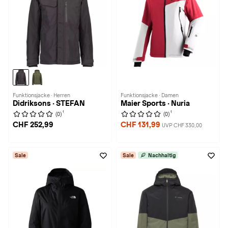
Funktionsjacke · Herren
Funktionsjacke · Damen
Didriksons · STEFAN
Maier Sports · Nuria
1
1
(0)
(0)
CHF 252,99
CHF 131,99
UVP CHF 330,00
Sale
Sale
Nachhaltig