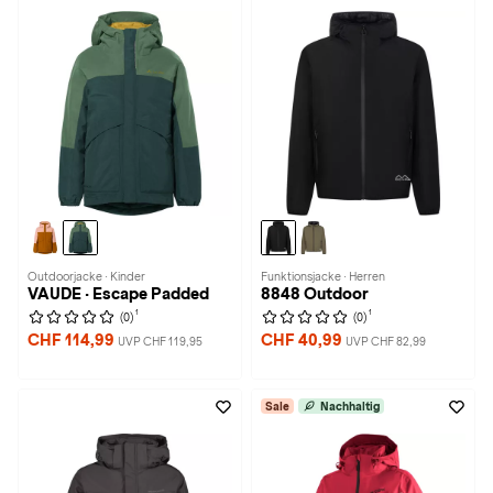
Outdoorjacke · Kinder
Funktionsjacke · Herren
VAUDE · Escape Padded
8848 Outdoor
1
1
(0)
(0)
CHF 114,99
CHF 40,99
UVP CHF 119,95
UVP CHF 82,99
Sale
Nachhaltig