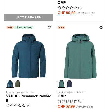
CMP
1
(0)
CHF 80,99
UVP CHF 131,95
JETZT SPAREN
Sale
Nachhaltig
Sale
Funktionsjacke · Herren
Funktionsjacke · Kinder
VAUDE · Rosemoor Padded
CMP
II
1
(0)
1
(0)
CHF 37,99
UVP CHF 54,95