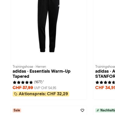
Trainingshose · Herren
Trainingshose
adidas · Essentials Warm-Up
adidas ·
Tapered
STANFO
1
(1677)
CHF 37,99
CHF 34,9
UVP CHF 54,95
Aktionspreis:
CHF 32,29
Sale
Nachhalti