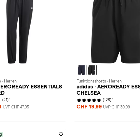
 · Herren
Funktionsshorts · Herren
 AEROREADY ESSENTIALS
adidas · AEROREADY ES
RD
CHELSEA
1
1
(21)
(128)
9
CHF 19,99
UVP CHF 47,95
UVP CHF 30,99
g