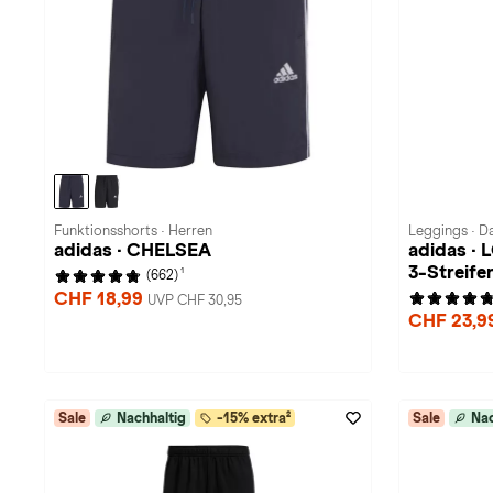
Funktionsshorts · Herren
Leggings · 
adidas · CHELSEA
adidas ·
3-Streife
1
(662)
CHF 18,99
UVP CHF 30,95
CHF 23,9
Sale
Nachhaltig
-15% extra²
Sale
Nac