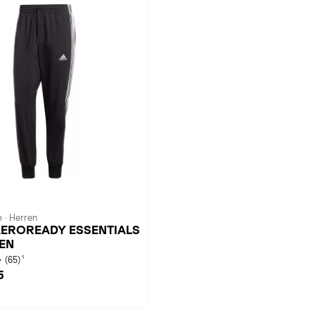
 · Herren
 AEROREADY ESSENTIALS
FEN
1
(65)
5