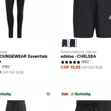
Damen
Funktionsshorts · Herren
 LOUNGEWEAR Essentials
adidas · CHELSEA
n
1
(662)
1
CHF 15,99
(1193)
UVP CHF 30,95
9
UVP CHF 32,95
hhaltig
Sale
Nachhaltig