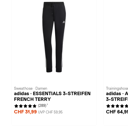
Sweathose · Damen
Trainingshose
adidas · ESSENTIALS 3-STREIFEN
adidas ·
FRENCH TERRY
3-STREI
1
(289)
CHF 31,99
CHF 64,9
UVP CHF 59,95