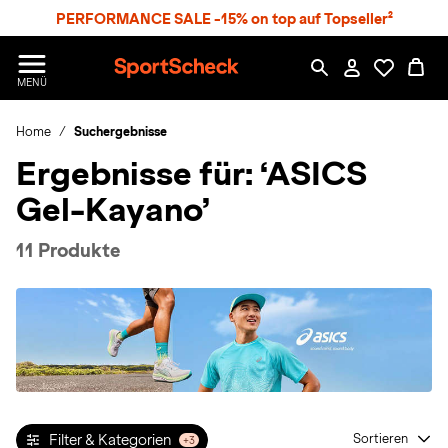
S
PERFORMANCE SALE -15% on top auf Topseller²
p
r
n
S
MENÜ
g
p
e
o
z
Home
Suchergebnisse
r
u
t
Ergebnisse für:
‘ASICS
m
S
H
c
Gel-Kayano’
a
h
u
e
p
c
11 Produkte
t
k
n
h
a
t
Filter & Kategorien
Sortieren
+3