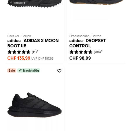
Sneaker · Herren
Fitnessschuhe · Herren
adidas · ADIDAS X MOON
adidas · DROPSET
BOOT UB
CONTROL
1
1
(11)
(706)
CHF 133,99
CHF 98,99
UVP CHF 197,95
Sale
Nachhaltig