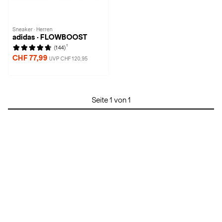
Sneaker · Herren
adidas · FLOWBOOST
1
(144)
CHF 77,99
UVP CHF 120,95
Seite 1 von 1