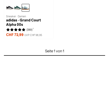
Sneaker · Damen
adidas · Grand Court
Alpha 00s
1
(389)
CHF 72,99
UVP CHF 98,95
Seite 1 von 1